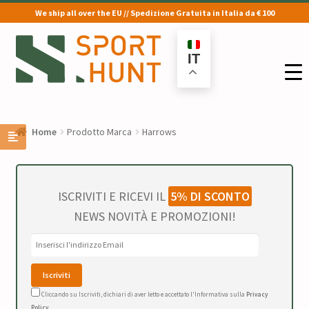
We ship all over the EU // Spedizione Gratuita in Italia da € 100
Vai
Vai
alla
al
IT
navigazione
contenuto
Home
Prodotto Marca
Harrows
ISCRIVITI E RICEVI IL
5% DI SCONTO
NEWS NOVITÀ E PROMOZIONI!
Cliccando su Iscriviti, dichiari di aver letto e accettato l'Informativa sulla
Privacy
Policy
.