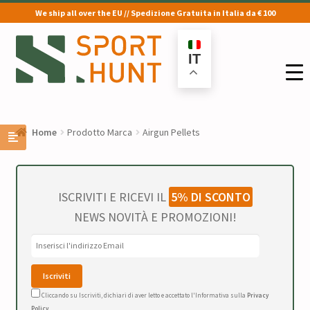
We ship all over the EU // Spedizione Gratuita in Italia da € 100
Vai
Vai
alla
al
IT
navigazione
contenuto
Home
Prodotto Marca
Airgun Pellets
ISCRIVITI E RICEVI IL
5% DI SCONTO
NEWS NOVITÀ E PROMOZIONI!
Cliccando su Iscriviti, dichiari di aver letto e accettato l'Informativa sulla
Privacy
Policy
.