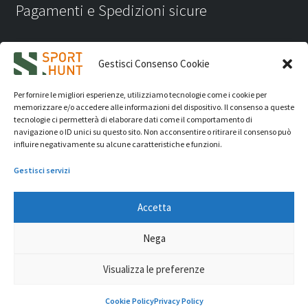
Pagamenti e Spedizioni sicure
Gestisci Consenso Cookie
Per fornire le migliori esperienze, utilizziamo tecnologie come i cookie per
memorizzare e/o accedere alle informazioni del dispositivo. Il consenso a queste
tecnologie ci permetterà di elaborare dati come il comportamento di
navigazione o ID unici su questo sito. Non acconsentire o ritirare il consenso può
influire negativamente su alcune caratteristiche e funzioni.
Gestisci servizi
Accetta
iVision Communication S.r.l.
- P.Iva 04233830407 - REA: RN
Nega
331582 Copyright 2026. Tutti i diritti riservati.
© Sport Hunt 2026
Visualizza le preferenze
0
Cookie Policy
Privacy Policy