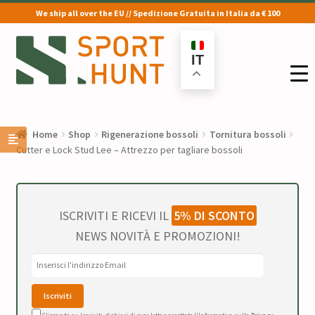
We ship all over the EU // Spedizione Gratuita in Italia da € 100
Vai
Vai
alla
al
IT
navigazione
contenuto
Home
Shop
Rigenerazione bossoli
Tornitura bossoli
Cutter e Lock Stud Lee – Attrezzo per tagliare bossoli
ISCRIVITI E RICEVI IL
5% DI SCONTO
NEWS NOVITÀ E PROMOZIONI!