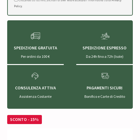
Cliccando su Iscriviti, dichiari di aver letto e accettato l'Informativa sulla
Privacy
Policy
.
SPEDIZIONE GRATUITA
SPEDIZIONE ESPRESSO
Per ordini da 100 €
Da 24h fino a 72h (Isole)
CONSULENZA ATTIVA
PAGAMENTI SICURI
Assistenza Costante
Bonifico e Carte di Credito
SCONTO - 15%