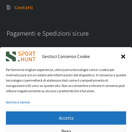
Contatti
Pagamenti e Spedizioni sicure
Gestisci Consenso Cookie
Per fornire le migliori esperienze, utilizziamo tecnologie come i cookie per
memorizzare e/o accedere alle informazioni del dispositivo. Il consenso a queste
tecnologie ci permetterà di elaborare dati come il comportamento di
navigazione o ID unici su questo sito. Non acconsentire o ritirare il consenso può
influire negativamente su alcune caratteristiche e funzioni.
Gestisci servizi
Accetta
iVision Communication S.r.l.
- P.Iva 04233830407 - REA: RN
Nega