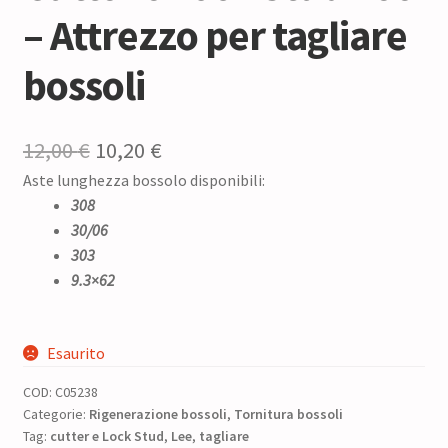
– Attrezzo per tagliare
bossoli
Il
Il
12,00
€
10,20
€
Aste lunghezza bossolo disponibili:
prezzo
prezzo
308
originale
attuale
30/06
era:
è:
303
9.3×62
12,00 €.
10,20 €.
Esaurito
COD:
C05238
Categorie:
Rigenerazione bossoli
,
Tornitura bossoli
Tag:
cutter e Lock Stud
,
Lee
,
tagliare