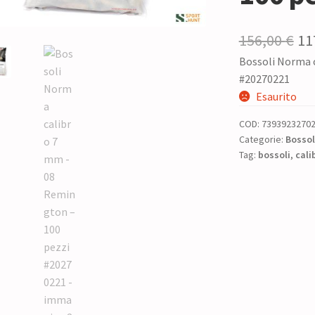
Il
156,00
€
11
Bossoli Norma 
pr
#20270221
or
Esaurito
era
COD:
7393923270
15
Categorie:
Bossoli
Tag:
bossoli
,
cali