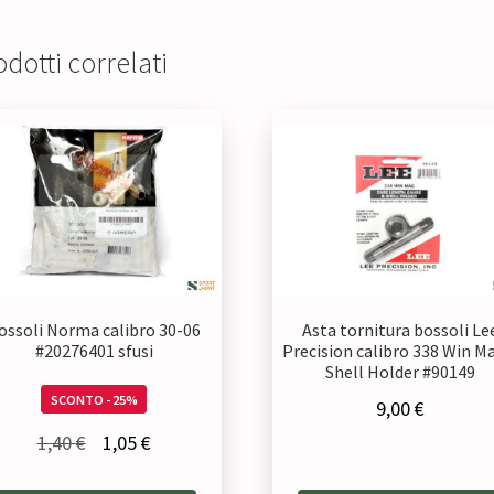
dotti correlati
ossoli Norma calibro 30-06
Asta tornitura bossoli Le
#20276401 sfusi
Precision calibro 338 Win M
Shell Holder #90149
SCONTO - 25%
9,00
€
Il
Il
1,40
€
1,05
€
prezzo
prezzo