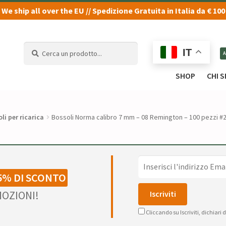
We ship all over the EU // Spedizione Gratuita in Italia da € 100
Cerca
Cerca
IT
un
un
prodotto...
prodotto...
SHOP
CHI 
li per ricarica
Bossoli Norma calibro 7 mm – 08 Remington – 100 pezzi #
5% DI SCONTO
OZIONI!
Cliccando su Iscriviti, dichiari 