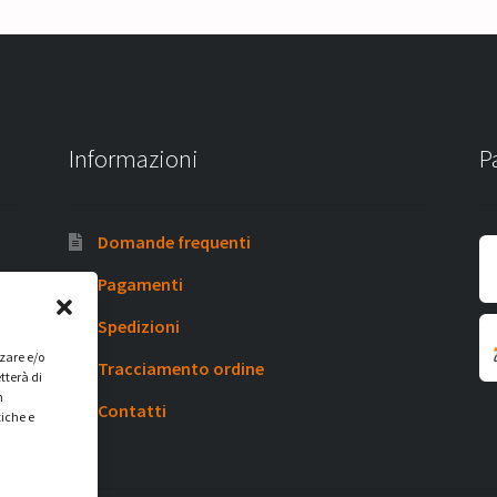
Informazioni
P
Domande frequenti
Pagamenti
Spedizioni
zzare e/o
Tracciamento ordine
tterà di
n
Contatti
tiche e