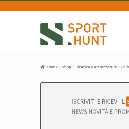
Vai
Vai
alla
al
navigazione
contenuto
Home
Shop
Ricarica e attrezzature
Pall
ISCRIVITI E RICEVI IL
NEWS NOVITÀ E PROM