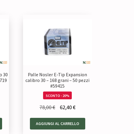
o 30
Palle Nosler E-Tip Expansion
6719
calibro 30 – 168 grani – 50 pezzi
#59415
SCONTO - 20%
Il
Il
78,00
€
62,40
€
zzo
prezzo
prezzo
uale
AGGIUNGI AL CARRELLO
originale
attuale
era:
è: