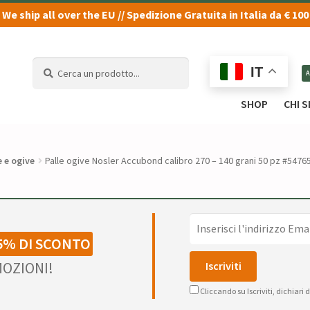
We ship all over the EU // Spedizione Gratuita in Italia da € 100
Cerca
Cerca
IT
un
un
prodotto...
prodotto...
SHOP
CHI 
e e ogive
Palle ogive Nosler Accubond calibro 270 – 140 grani 50 pz #5476
5% DI SCONTO
OZIONI!
Cliccando su Iscriviti, dichiari 