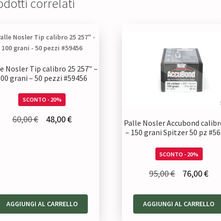
dotti correlati
e Nosler Tip calibro 25 257″ –
100 grani – 50 pezzi #59456
SCONTO - 20%
Il
Il
60,00
€
48,00
€
Palle Nosler Accubond calibr
prezzo
prezzo
– 150 grani Spitzer 50 pz #5
originale
attuale
SCONTO - 20%
era:
è:
Il
Il
95,00
€
76,00
€
60,00 €.
48,00 €.
prezzo
pre
originale
att
AGGIUNGI AL CARRELLO
AGGIUNGI AL CARRELLO
era:
è: