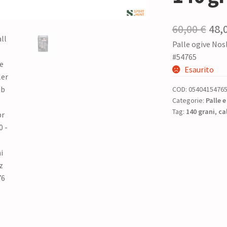
Il
60,00
€
48,
Palle ogive Nos
pre
#54765
ori
Esaurito
era:
COD:
0540415476
60,0
Categorie:
Palle e
Tag:
140 grani
,
ca