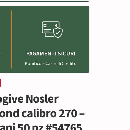
A
PAGAMENTI SICURI
Bonifico e Carte di Credito
ogive Nosler
ond calibro 270 –
ani 50 pz #54765