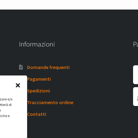
Informazioni
P
Domande frequenti
Pagamenti
Spedizioni
zzare e/o
Tracciamento ordine
tterà di
n
Contatti
tiche e