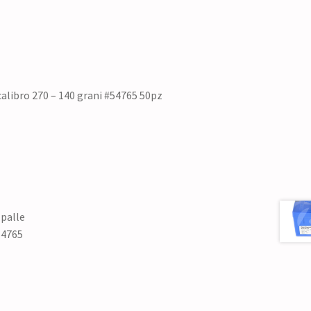
alibro 270 – 140 grani #54765 50pz
 palle
54765