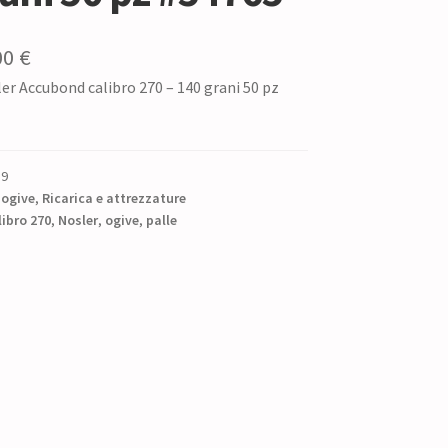
Il
00
€
ler Accubond calibro 270 – 140 grani 50 pz
zzo
prezzo
ginale
attuale
è:
59
0 €.
48,00 €.
 ogive
,
Ricarica e attrezzature
libro 270
,
Nosler
,
ogive
,
palle