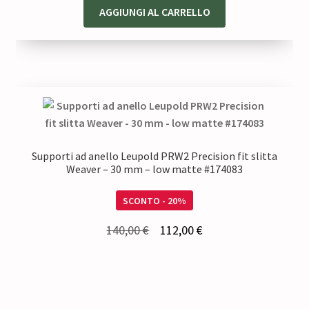
originale
attuale
AGGIUNGI AL CARRELLO
era:
è:
40,50 €.
32,40 €.
Supporti ad anello Leupold PRW2 Precision fit slitta
Weaver – 30 mm – low matte #174083
SCONTO - 20%
Il
Il
140,00
€
112,00
€
prezzo
prezzo
originale
attuale
era:
è: