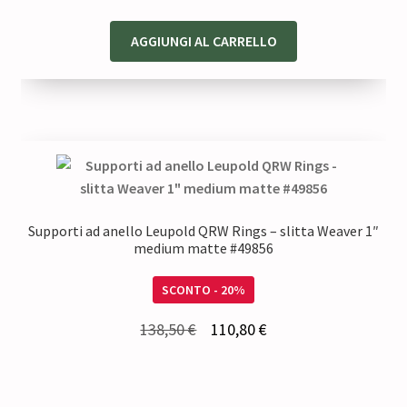
140,00 €.
112,00 €.
AGGIUNGI AL CARRELLO
Supporti ad anello Leupold QRW Rings – slitta Weaver 1″
medium matte #49856
SCONTO - 20%
Il
Il
138,50
€
110,80
€
prezzo
prezzo
originale
attuale