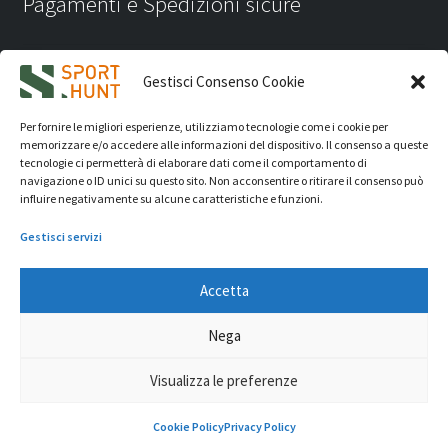
Pagamenti e Spedizioni sicure
Gestisci Consenso Cookie
Per fornire le migliori esperienze, utilizziamo tecnologie come i cookie per
memorizzare e/o accedere alle informazioni del dispositivo. Il consenso a queste
tecnologie ci permetterà di elaborare dati come il comportamento di
navigazione o ID unici su questo sito. Non acconsentire o ritirare il consenso può
influire negativamente su alcune caratteristiche e funzioni.
Gestisci servizi
Accetta
iVision Communication S.r.l.
- P.Iva 04233830407 - REA: RN
Nega
331582 Copyright 2026. Tutti i diritti riservati.
© Sport Hunt 2026
Visualizza le preferenze
0
Cookie Policy
Privacy Policy
Cerca
Cerca