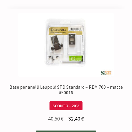
Base per anelli Leupold STD Standard – REM 700 – matte
#50016
SCONTO - 20%
Il
Il
40,50
€
32,40
€
prezzo
prezzo