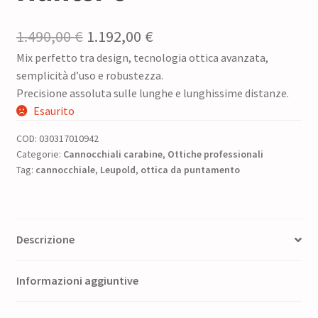
Il
Il
1.490,00
€
1.192,00
€
Mix perfetto tra design, tecnologia ottica avanzata,
prezzo
prezzo
semplicità d’uso e robustezza.
originale
attuale
Precisione assoluta sulle lunghe e lunghissime distanze.
era:
è:
Esaurito
1.490,00 €.
1.192,00 €.
COD:
030317010942
Categorie:
Cannocchiali carabine
,
Ottiche professionali
Tag:
cannocchiale
,
Leupold
,
ottica da puntamento
Descrizione
Informazioni aggiuntive