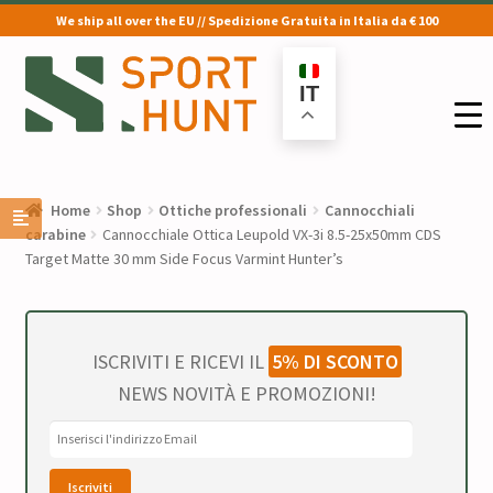
We ship all over the EU // Spedizione Gratuita in Italia da € 100
Vai
Vai
alla
al
IT
navigazione
contenuto
Home
Shop
Ottiche professionali
Cannocchiali
carabine
Cannocchiale Ottica Leupold VX-3i 8.5-25x50mm CDS
Target Matte 30 mm Side Focus Varmint Hunter’s
ISCRIVITI E RICEVI IL
5% DI SCONTO
NEWS NOVITÀ E PROMOZIONI!