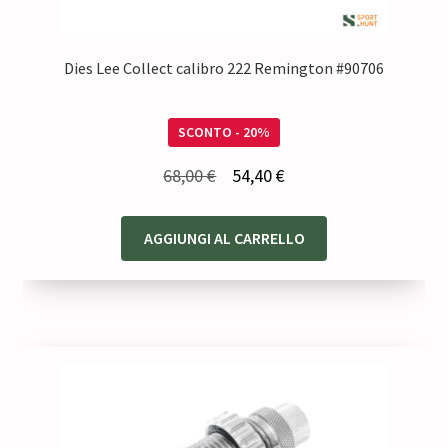
Dies Lee Collect calibro 222 Remington #90706
SCONTO - 20%
Il
Il
68,00
€
54,40
€
prezzo
prezzo
originale
attuale
AGGIUNGI AL CARRELLO
era:
è:
68,00 €.
54,40 €.