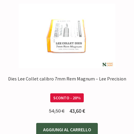
Dies Lee Collet calibro 7mm Rem Magnum – Lee Precision
SCONTO - 20%
Il
Il
54,50
€
43,60
€
prezzo
prezzo
originale
attuale
AGGIUNGI AL CARRELLO