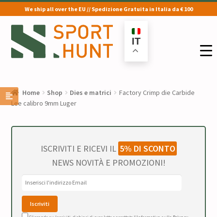
We ship all over the EU // Spedizione Gratuita in Italia da € 100
Vai
Vai
alla
al
IT
navigazione
contenuto
Home
Shop
Dies e matrici
Factory Crimp die Carbide
Lee calibro 9mm Luger
ISCRIVITI E RICEVI IL
5% DI SCONTO
NEWS NOVITÀ E PROMOZIONI!