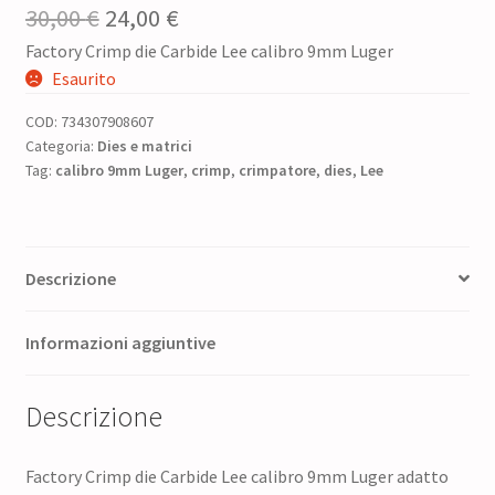
Il
Il
30,00
€
24,00
€
Factory Crimp die Carbide Lee calibro 9mm Luger
prezzo
prezzo
Esaurito
originale
attuale
COD:
734307908607
era:
è:
Categoria:
Dies e matrici
Tag:
calibro 9mm Luger
30,00 €.
24,00 €.
,
crimp
,
crimpatore
,
dies
,
Lee
Descrizione
Informazioni aggiuntive
Descrizione
Factory Crimp die Carbide Lee calibro 9mm Luger adatto