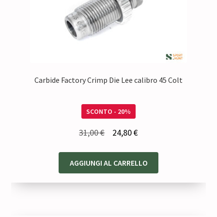
Carbide Factory Crimp Die Lee calibro 45 Colt
SCONTO - 20%
Il
Il
31,00
€
24,80
€
prezzo
prezzo
originale
attuale
AGGIUNGI AL CARRELLO
era:
è:
31,00 €.
24,80 €.