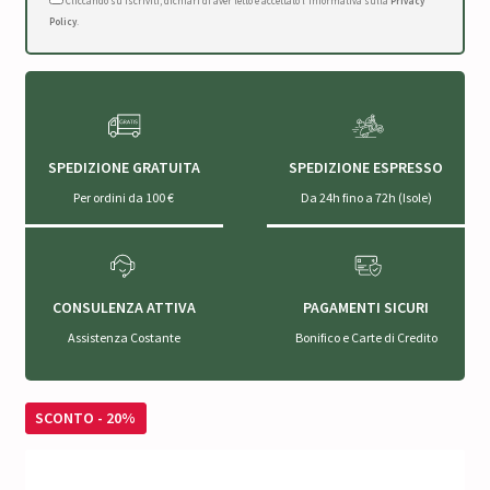
Cliccando su Iscriviti, dichiari di aver letto e accettato l'Informativa sulla
Privacy
Policy
.
SPEDIZIONE GRATUITA
SPEDIZIONE ESPRESSO
Per ordini da 100 €
Da 24h fino a 72h (Isole)
CONSULENZA ATTIVA
PAGAMENTI SICURI
Assistenza Costante
Bonifico e Carte di Credito
SCONTO - 20%