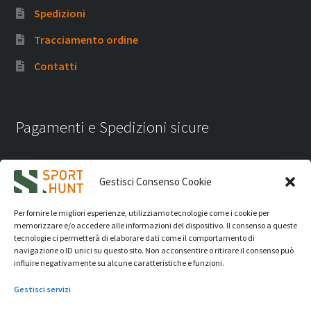
Spedizioni
Tracciamento ordine
Contatti
Pagamenti e Spedizioni sicure
Gestisci Consenso Cookie
Per fornire le migliori esperienze, utilizziamo tecnologie come i cookie per
memorizzare e/o accedere alle informazioni del dispositivo. Il consenso a queste
tecnologie ci permetterà di elaborare dati come il comportamento di
navigazione o ID unici su questo sito. Non acconsentire o ritirare il consenso può
influire negativamente su alcune caratteristiche e funzioni.
Gestisci servizi