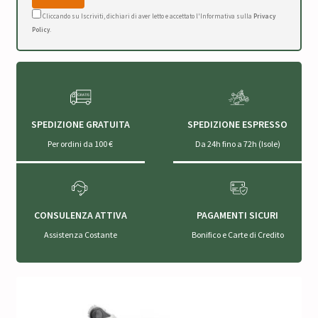
Cliccando su Iscriviti, dichiari di aver letto e accettato l'Informativa sulla
Privacy
Policy
.
SPEDIZIONE GRATUITA
SPEDIZIONE ESPRESSO
Per ordini da 100 €
Da 24h fino a 72h (Isole)
CONSULENZA ATTIVA
PAGAMENTI SICURI
Assistenza Costante
Bonifico e Carte di Credito