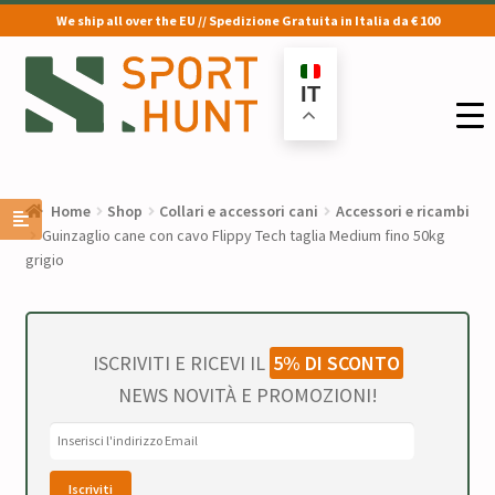
We ship all over the EU // Spedizione Gratuita in Italia da € 100
Vai
Vai
alla
al
IT
navigazione
contenuto
Home
Shop
Collari e accessori cani
Accessori e ricambi
Guinzaglio cane con cavo Flippy Tech taglia Medium fino 50kg
grigio
ISCRIVITI E RICEVI IL
5% DI SCONTO
NEWS NOVITÀ E PROMOZIONI!