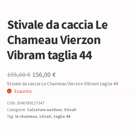
Stivale da caccia Le
Chameau Vierzon
Vibram taglia 44
Il
Il
195,00
€
156,00
€
Stivale da caccia Le Chameau Vierzon Vibram taglia 44
prezzo
prezzo
Esaurito
originale
attuale
COD:
3540789127347
era:
è:
Categorie:
Calzature outdoor
,
Stivali
Tag:
le chameau
195,00 €.
,
stivali
,
taglia 44
156,00 €.