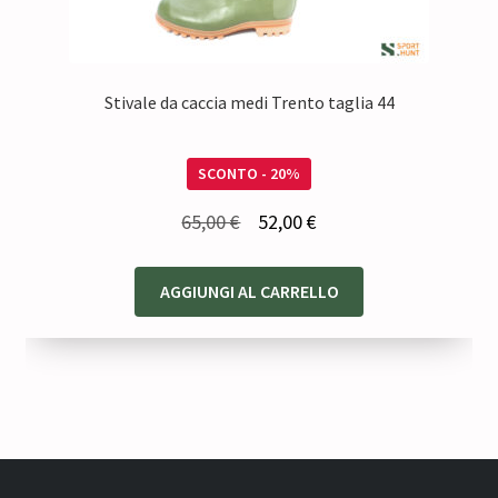
Stivale da caccia medi Trento taglia 44
SCONTO - 20%
Il
Il
65,00
€
52,00
€
prezzo
prezzo
originale
attuale
AGGIUNGI AL CARRELLO
era:
è:
65,00 €.
52,00 €.