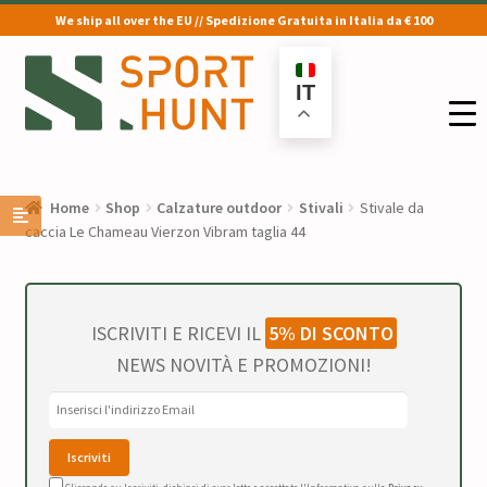
We ship all over the EU // Spedizione Gratuita in Italia da € 100
Vai
Vai
alla
al
IT
navigazione
contenuto
Home
Shop
Calzature outdoor
Stivali
Stivale da
caccia Le Chameau Vierzon Vibram taglia 44
ISCRIVITI E RICEVI IL
5% DI SCONTO
NEWS NOVITÀ E PROMOZIONI!