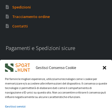
Spedizioni
Tracciamento ordine
Contatti
Pagamenti e Spedizioni sicure
Gestisci Consenso Cookie
Per fornire le migliori esperienze, utilizziamo tecnologie come i cookie per
memorizzare e/o accedere alle informazioni del dispositivo. Il consenso a queste
tecnologie ci permetterà di elaborare dati come il comportamento di
navigazione o ID unici su questo sito. Non acconsentire o ritirare il consenso può
influire negativamente su alcune caratteristiche e funzioni.
Gestisci servizi