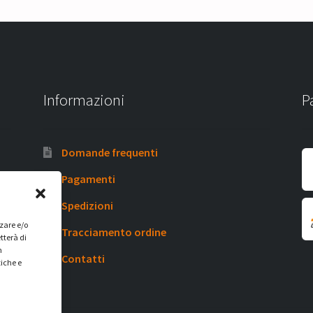
Informazioni
P
Domande frequenti
Pagamenti
Spedizioni
zzare e/o
Tracciamento ordine
tterà di
n
Contatti
tiche e