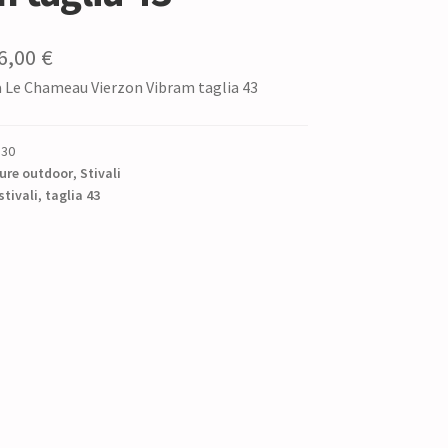
Il
6,00
€
ia Le Chameau Vierzon Vibram taglia 43
ezzo
prezzo
iginale
attuale
330
:
è:
ure outdoor
,
Stivali
5,00 €.
stivali
,
taglia 43
156,00 €.