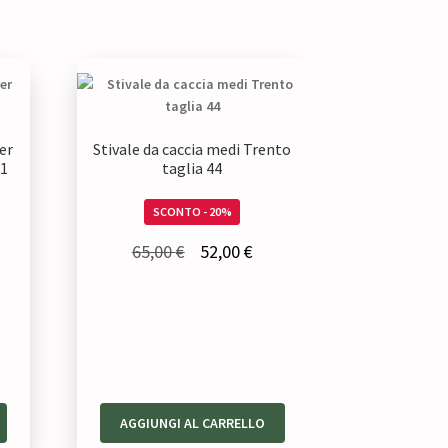
er
Stivale da caccia medi Trento
41
taglia 44
SCONTO - 20%
Il
Il
65,00
€
52,00
€
prezzo
prezzo
originale
attuale
era:
è:
65,00 €.
52,00 €.
AGGIUNGI AL CARRELLO