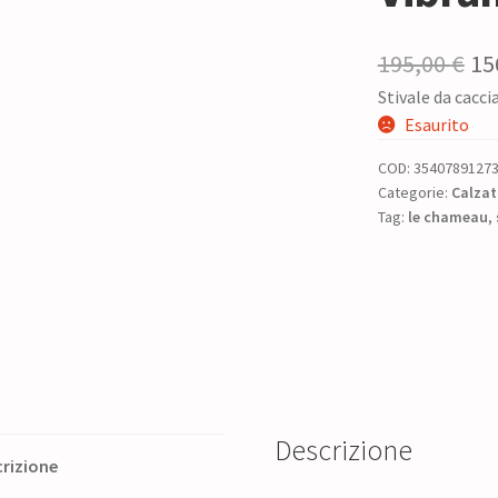
Il
195,00
€
15
Stivale da cacc
pr
Esaurito
or
COD:
3540789127
era
Categorie:
Calzat
Tag:
le chameau
19
,
Descrizione
rizione