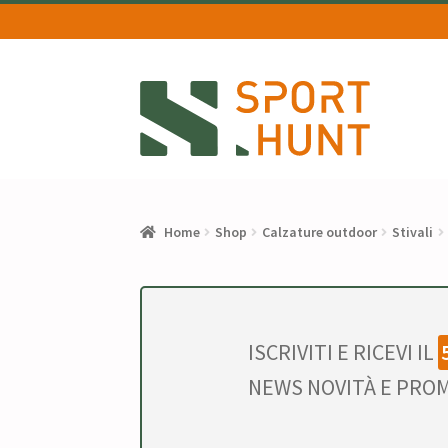
Vai
Vai
alla
al
navigazione
contenuto
Home
Shop
Calzature outdoor
Stivali
ISCRIVITI E RICEVI IL
NEWS NOVITÀ E PROM