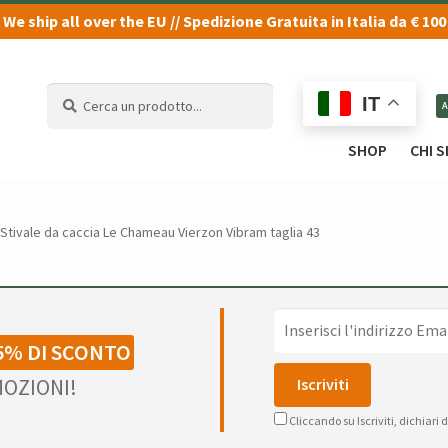
We ship all over the EU // Spedizione Gratuita in Italia da € 100
Cerca
Cerca
IT
un
un
prodotto...
prodotto...
SHOP
CHI 
Stivale da caccia Le Chameau Vierzon Vibram taglia 43
5% DI SCONTO
OZIONI!
Cliccando su Iscriviti, dichiari 