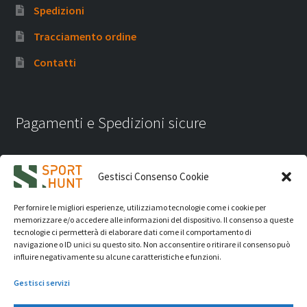
Spedizioni
Tracciamento ordine
Contatti
Pagamenti e Spedizioni sicure
Gestisci Consenso Cookie
Per fornire le migliori esperienze, utilizziamo tecnologie come i cookie per
memorizzare e/o accedere alle informazioni del dispositivo. Il consenso a queste
tecnologie ci permetterà di elaborare dati come il comportamento di
navigazione o ID unici su questo sito. Non acconsentire o ritirare il consenso può
influire negativamente su alcune caratteristiche e funzioni.
Gestisci servizi