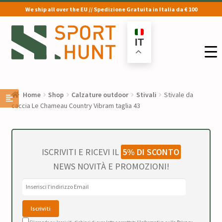
We ship all over the EU // Spedizione Gratuita in Italia da € 100
Vai
Vai
alla
al
IT
navigazione
contenuto
Home
Shop
Calzature outdoor
Stivali
Stivale da
caccia Le Chameau Country Vibram taglia 43
ISCRIVITI E RICEVI IL
5% DI SCONTO
NEWS NOVITÀ E PROMOZIONI!