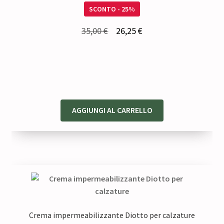
SCONTO - 25%
Il
Il
35,00
€
26,25
€
prezzo
prezzo
originale
attuale
era:
è:
35,00 €.
26,25 €.
AGGIUNGI AL CARRELLO
Crema impermeabilizzante Diotto per calzature