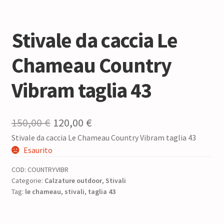
Stivale da caccia Le
Chameau Country
Vibram taglia 43
Il
Il
150,00
€
120,00
€
Stivale da caccia Le Chameau Country Vibram taglia 43
prezzo
prezzo
Esaurito
originale
attuale
COD:
COUNTRYVIBR
era:
è:
Categorie:
Calzature outdoor
,
Stivali
Tag:
le chameau
150,00 €.
,
stivali
,
taglia 43
120,00 €.