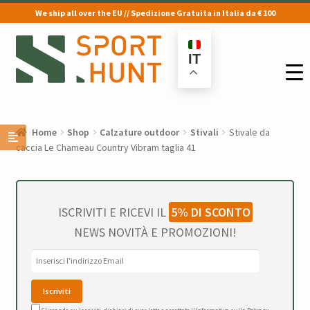
We ship all over the EU // Spedizione Gratuita in Italia da € 100
Vai
Vai
alla
al
IT
navigazione
contenuto
Home
Shop
Calzature outdoor
Stivali
Stivale da
caccia Le Chameau Country Vibram taglia 41
ISCRIVITI E RICEVI IL
5% DI SCONTO
NEWS NOVITÀ E PROMOZIONI!