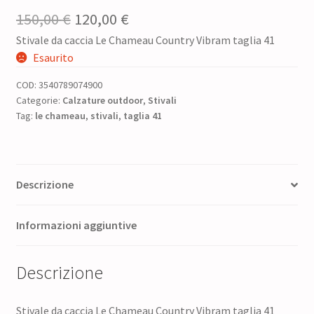
Il
Il
150,00
€
120,00
€
Stivale da caccia Le Chameau Country Vibram taglia 41
prezzo
prezzo
Esaurito
originale
attuale
COD:
3540789074900
era:
è:
Categorie:
Calzature outdoor
,
Stivali
Tag:
le chameau
150,00 €.
,
stivali
,
taglia 41
120,00 €.
Descrizione
Informazioni aggiuntive
Descrizione
Stivale da caccia Le Chameau Country Vibram taglia 41