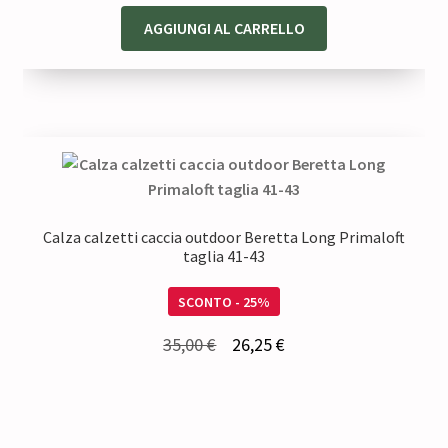
AGGIUNGI AL CARRELLO
Calza calzetti caccia outdoor Beretta Long Primaloft
taglia 41-43
SCONTO - 25%
Il
Il
35,00
€
26,25
€
prezzo
prezzo
originale
attuale
era:
è: