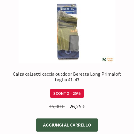
Calza calzetti caccia outdoor Beretta Long Primaloft
taglia 41-43
SCONTO - 25%
Il
Il
35,00
€
26,25
€
prezzo
prezzo
originale
attuale
AGGIUNGI AL CARRELLO
era:
è: