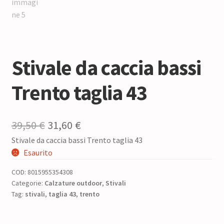
Stivale da caccia bassi
Trento taglia 43
Il
Il
39,50
€
31,60
€
Stivale da caccia bassi Trento taglia 43
prezzo
prezzo
Esaurito
originale
attuale
COD:
8015955354308
era:
è:
Categorie:
Calzature outdoor
,
Stivali
Tag:
stivali
,
39,50 €.
taglia 43
,
trento
31,60 €.