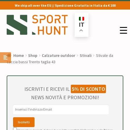
We ship all over the EU // Spedizione Gratuita in Italia da € 100
Vai
Vai
alla
al
IT
navigazione
contenuto
Home
Shop
Calzature outdoor
Stivali
Stivale da
caccia bassi Trento taglia 43
ISCRIVITI E RICEVI IL
5% DI SCONTO
NEWS NOVITÀ E PROMOZIONI!