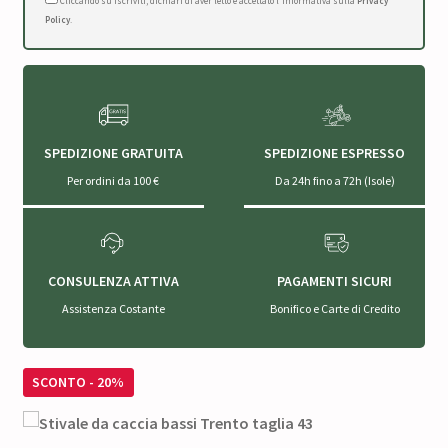
Cliccando su Iscriviti, dichiari di aver letto e accettato l'Informativa sulla
Privacy
Policy
.
SPEDIZIONE GRATUITA
SPEDIZIONE ESPRESSO
Per ordini da 100 €
Da 24h fino a 72h (Isole)
CONSULENZA ATTIVA
PAGAMENTI SICURI
Assistenza Costante
Bonifico e Carte di Credito
SCONTO - 20%