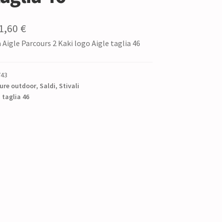
Il
1,60
€
a Aigle Parcours 2 Kaki logo Aigle taglia 46
ezzo
prezzo
iginale
attuale
743
:
è:
ure outdoor
,
Saldi
,
Stivali
7,00 €.
,
taglia 46
141,60 €.