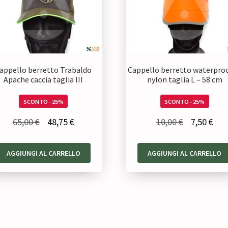
appello berretto Trabaldo
Cappello berretto waterproo
Apache caccia taglia III
nylon taglia L – 58 cm
SCONTO - 25%
SCONTO - 25%
Il
Il
Il
Il
65,00
€
48,75
€
10,00
€
7,50
€
prezzo
prezzo
prezzo
pre
originale
attuale
originale
att
AGGIUNGI AL CARRELLO
AGGIUNGI AL CARRELLO
era:
è:
era:
è:
65,00 €.
48,75 €.
10,00 €.
7,50