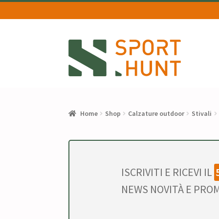
Vai
Vai
alla
al
navigazione
contenuto
Home
Shop
Calzature outdoor
Stivali
ISCRIVITI E RICEVI IL
NEWS NOVITÀ E PROM