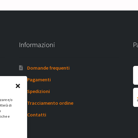
Informazioni
P
Domande frequenti
Pagamenti
Spedizioni
zzare e/o
Tracciamento ordine
tterà di
n
Contatti
tiche e