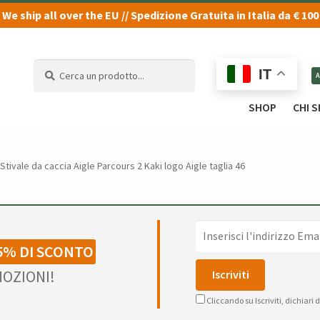
We ship all over the EU // Spedizione Gratuita in Italia da € 100
Cerca
Cerca
IT
un
un
prodotto...
prodotto...
SHOP
CHI 
Stivale da caccia Aigle Parcours 2 Kaki logo Aigle taglia 46
5% DI SCONTO
OZIONI!
Cliccando su Iscriviti, dichiari 