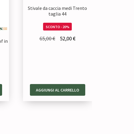
Stivale da caccia medi Trento
taglia 44
SCONTO - 20%
Il
Il
65,00
€
52,00
€
f in
prezzo
prezzo
originale
attuale
era:
è:
65,00 €.
52,00 €.
zzo
uale
AGGIUNGI AL CARRELLO
 €.