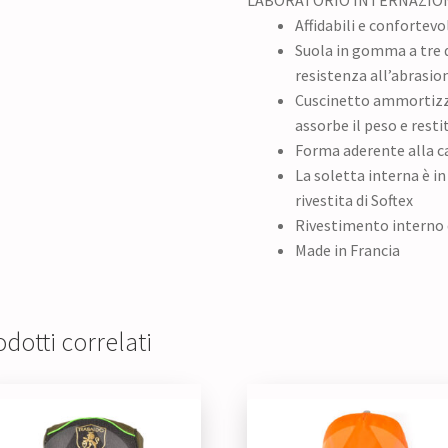
Affidabili e confortevol
Suola in gomma a tre 
resistenza all’abrasio
Cuscinetto ammortizza
assorbe il peso e resti
Forma aderente alla ca
La soletta interna è 
rivestita di Softex
Rivestimento interno d
Made in Francia
dotti correlati