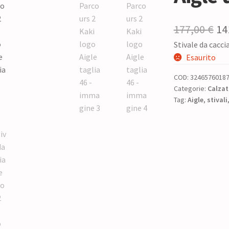
Il
177,00
€
14
Stivale da cacci
pr
Esaurito
or
COD:
3246576018
era
Categorie:
Calzat
Tag:
Aigle
,
stivali
17