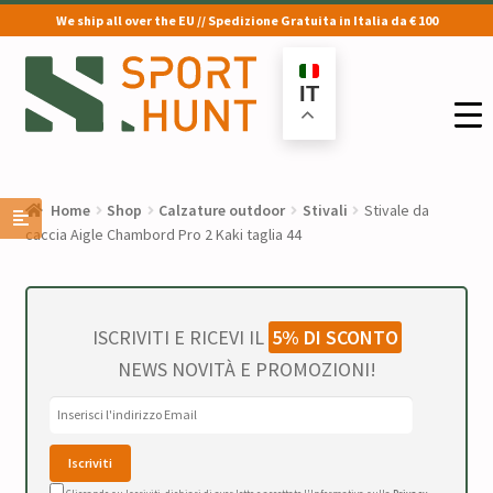
We ship all over the EU // Spedizione Gratuita in Italia da € 100
Vai
Vai
alla
al
IT
navigazione
contenuto
Home
Shop
Calzature outdoor
Stivali
Stivale da
caccia Aigle Chambord Pro 2 Kaki taglia 44
ISCRIVITI E RICEVI IL
5% DI SCONTO
NEWS NOVITÀ E PROMOZIONI!