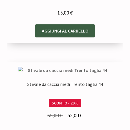
15,00
€
AGGIUNGI AL CARRELLO
Stivale da caccia medi Trento taglia 44
SCONTO - 20%
Il
Il
65,00
€
52,00
€
prezzo
prezzo