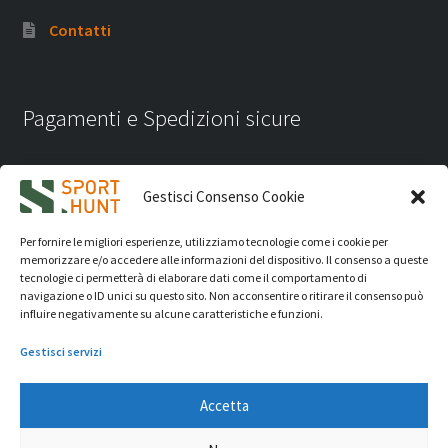
Contatti
Pagamenti e Spedizioni sicure
Gestisci Consenso Cookie
Per fornire le migliori esperienze, utilizziamo tecnologie come i cookie per
memorizzare e/o accedere alle informazioni del dispositivo. Il consenso a queste
tecnologie ci permetterà di elaborare dati come il comportamento di
navigazione o ID unici su questo sito. Non acconsentire o ritirare il consenso può
influire negativamente su alcune caratteristiche e funzioni.
Gestisci servizi
Accetta
iVision Communication S.r.l.
- P.Iva 04233830407 - REA: RN