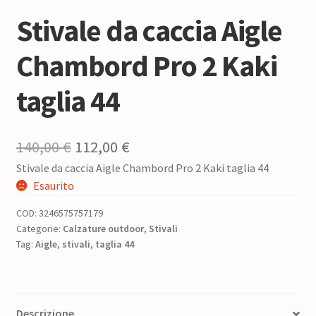
Stivale da caccia Aigle
Chambord Pro 2 Kaki
taglia 44
Il
Il
140,00
€
112,00
€
Stivale da caccia Aigle Chambord Pro 2 Kaki taglia 44
prezzo
prezzo
Esaurito
originale
attuale
COD:
3246575757179
era:
è:
Categorie:
Calzature outdoor
,
Stivali
Tag:
Aigle
,
stivali
140,00 €.
,
taglia 44
112,00 €.
Descrizione