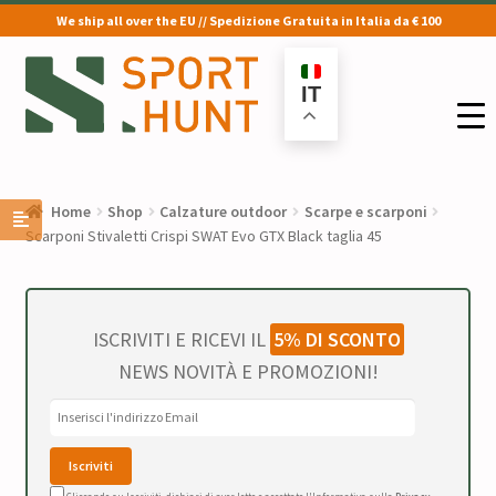
We ship all over the EU // Spedizione Gratuita in Italia da € 100
Vai
Vai
alla
al
IT
navigazione
contenuto
Home
Shop
Calzature outdoor
Scarpe e scarponi
Scarponi Stivaletti Crispi SWAT Evo GTX Black taglia 45
ISCRIVITI E RICEVI IL
5% DI SCONTO
NEWS NOVITÀ E PROMOZIONI!