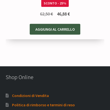
SCONTO - 25%
Il
Il
62,50
€
46,88
€
prezzo
prezzo
originale
attuale
AGGIUNGI AL CARRELLO
era:
è:
62,50 €.
46,88 €.
Shop Online
Condizioni di Vendita
Politica di rimborso e termini di reso