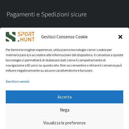
Pagamenti e Spedizioni sicure
Gestisci Consenso Cookie
Per fornire le migliori esperienze, utilizziamo tecnologie come i cookie per
memorizzare e/o accedere alle informazioni del dispositivo. Il consenso a queste
tecnologie ci permetterà di elaborare dati come il comportamento di
navigazione o ID unici su questo sito. Non acconsentire o ritirare il consenso può
influire negativamente su alcune caratteristiche e funzioni.
Gestisci servizi
Accetta
iVision Communication S.r.l.
- P.Iva 04233830407 - REA: RN
Nega
331582 Copyright 2026. Tutti i diritti riservati.
© Sport Hunt 2026
Visualizza le preferenze