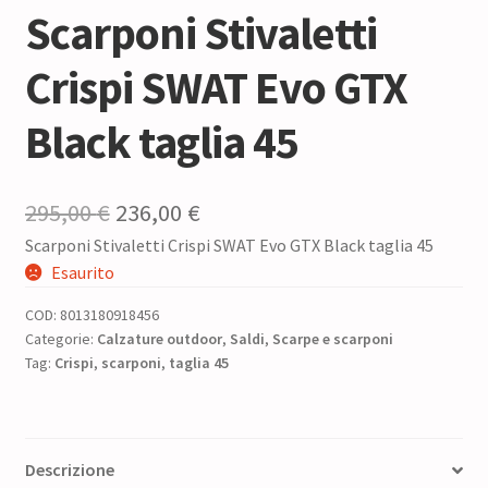
Scarponi Stivaletti
Crispi SWAT Evo GTX
Black taglia 45
Il
Il
295,00
€
236,00
€
Scarponi Stivaletti Crispi SWAT Evo GTX Black taglia 45
prezzo
prezzo
Esaurito
originale
attuale
COD:
8013180918456
era:
è:
Categorie:
Calzature outdoor
,
Saldi
,
Scarpe e scarponi
Tag:
Crispi
,
scarponi
295,00 €.
,
taglia 45
236,00 €.
Descrizione