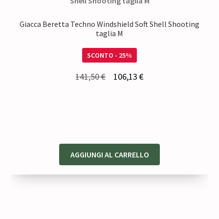
Giacca Beretta Techno Windshield Soft Shell Shooting
taglia M
SCONTO - 25%
Il
Il
141,50
€
106,13
€
prezzo
prezzo
originale
attuale
era:
è:
141,50 €.
106,13 €.
AGGIUNGI AL CARRELLO