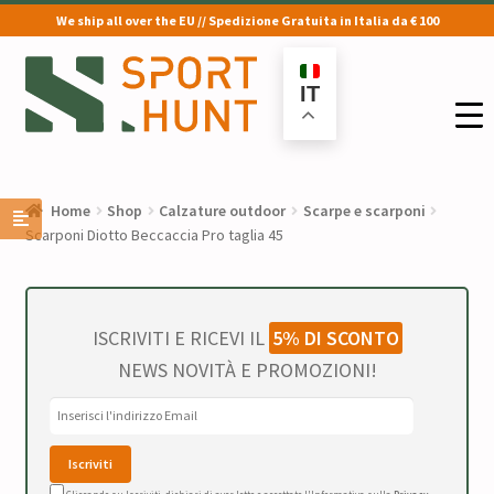
We ship all over the EU // Spedizione Gratuita in Italia da € 100
Vai
Vai
alla
al
IT
navigazione
contenuto
Home
Shop
Calzature outdoor
Scarpe e scarponi
Scarponi Diotto Beccaccia Pro taglia 45
ISCRIVITI E RICEVI IL
5% DI SCONTO
NEWS NOVITÀ E PROMOZIONI!