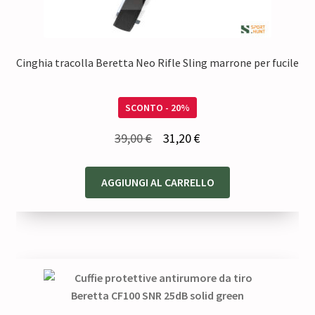
Cinghia tracolla Beretta Neo Rifle Sling marrone per fucile
SCONTO - 20%
Il
Il
39,00
€
31,20
€
prezzo
prezzo
originale
attuale
AGGIUNGI AL CARRELLO
era:
è:
39,00 €.
31,20 €.