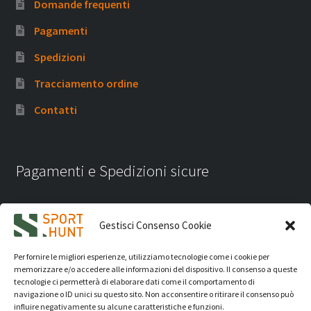
Domande frequenti
Pagamenti
Spedizioni
Tracciamento ordine
Contatti
Pagamenti e Spedizioni sicure
Gestisci Consenso Cookie
Per fornire le migliori esperienze, utilizziamo tecnologie come i cookie per
memorizzare e/o accedere alle informazioni del dispositivo. Il consenso a queste
tecnologie ci permetterà di elaborare dati come il comportamento di
navigazione o ID unici su questo sito. Non acconsentire o ritirare il consenso può
influire negativamente su alcune caratteristiche e funzioni.