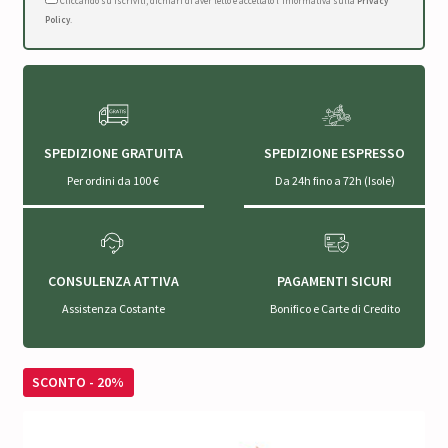
Cliccando su Iscriviti, dichiari di aver letto e accettato l'Informativa sulla
Privacy
Policy
.
SPEDIZIONE GRATUITA
SPEDIZIONE ESPRESSO
Per ordini da 100 €
Da 24h fino a 72h (Isole)
CONSULENZA ATTIVA
PAGAMENTI SICURI
Assistenza Costante
Bonifico e Carte di Credito
SCONTO - 20%