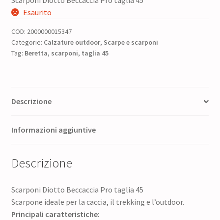
Scarponi Diotto Beccaccia Pro taglia 45
prezzo
prezzo
Esaurito
originale
attuale
COD:
2000000015347
era:
è:
Categorie:
Calzature outdoor
,
Scarpe e scarponi
Tag:
Beretta
,
scarponi
315,00 €.
,
taglia 45
252,00 €.
Descrizione
Informazioni aggiuntive
Descrizione
Scarponi Diotto Beccaccia Pro taglia 45
Scarpone ideale per la caccia, il trekking e l’outdoor.
Principali caratteristiche: