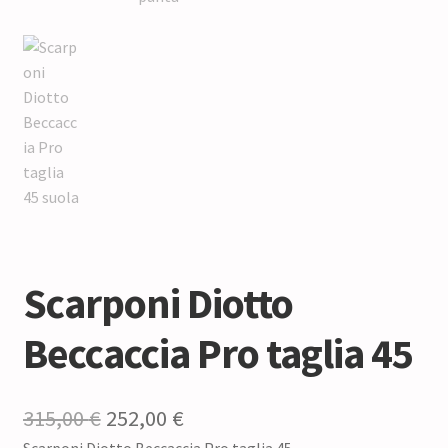
Scarponi Diotto
Beccaccia Pro taglia 45
Il
Il
315,00
€
252,00
€