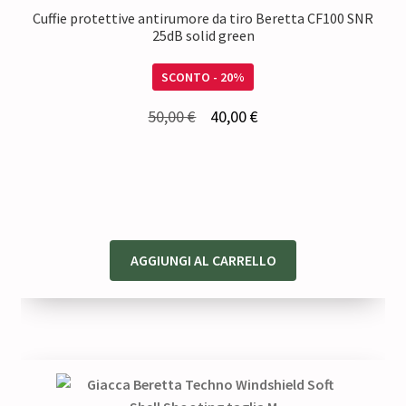
Cuffie protettive antirumore da tiro Beretta CF100 SNR
25dB solid green
SCONTO - 20%
Il
Il
50,00
€
40,00
€
prezzo
prezzo
originale
attuale
era:
è:
50,00 €.
40,00 €.
AGGIUNGI AL CARRELLO