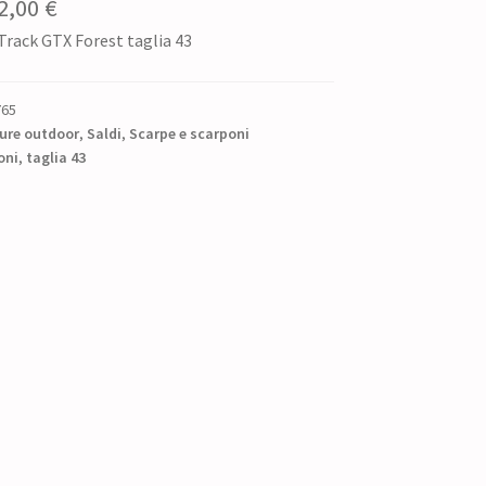
Il
2,00
€
 Track GTX Forest taglia 43
ezzo
prezzo
iginale
attuale
765
:
è:
ure outdoor
,
Saldi
,
Scarpe e scarponi
oni
5,00 €.
,
taglia 43
252,00 €.