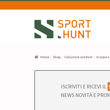
Vai
Vai
alla
al
navigazione
contenuto
Home
Shop
Calzature outdoor
Scarpe e
ISCRIVITI E RICEVI IL
NEWS NOVITÀ E PROM