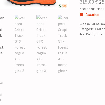
Il
315,00
€
25
Scarponi Crispi
pr
Esaurito
or
COD:
8013180096
era
Categorie:
Calzat
Tag:
Crispi
,
scarp
31