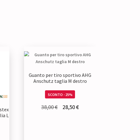
Guanto per tiro sportivo AHG
Anschutz taglia M destro
SCONTO - 25%
Il
Il
38,00
€
28,50
€
stex
prezzo
prezzo
ia L
originale
attuale
era:
è: