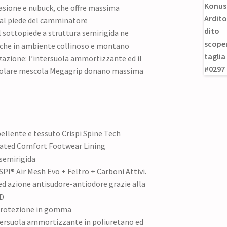
rasione e nubuck, che offre massima
al piede del camminatore
il sottopiede a struttura semirigida ne
nche in ambiente collinoso e montano
zione: l’intersuola ammortizzante ed il
icolare mescola Megagrip donano massima
ellente e tessuto Crispi Spine Tech
lated Comfort Footwear Lining
 semirigida
SPI® Air Mesh Evo + Feltro + Carboni Attivi.
ed azione antisudore-antiodore grazie alla
3D
 protezione in gomma
tersuola ammortizzante in poliuretano ed