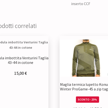
inserto CCF
dotti correlati
la imbottita Venturini Taglia
43-44 in cotone
15,00
€
Maglia termica lupetto Konu
Winter ProGame-45 a zip tagl
SCONTO - 25%