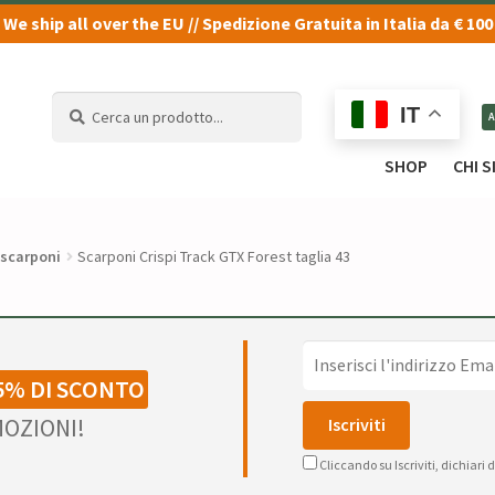
We ship all over the EU // Spedizione Gratuita in Italia da € 100
Cerca
Cerca
IT
un
un
prodotto...
prodotto...
SHOP
CHI 
 scarponi
Scarponi Crispi Track GTX Forest taglia 43
5% DI SCONTO
OZIONI!
Cliccando su Iscriviti, dichiari 