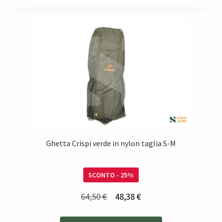
Ghetta Crispi verde in nylon taglia S-M
SCONTO - 25%
Il
Il
64,50
€
48,38
€
prezzo
prezzo