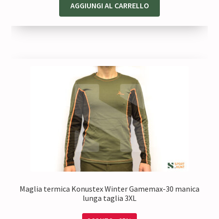
originale
attuale
AGGIUNGI AL CARRELLO
era:
è:
64,50 €.
48,38 €.
Maglia termica Konustex Winter Gamemax-30 manica
lunga taglia 3XL