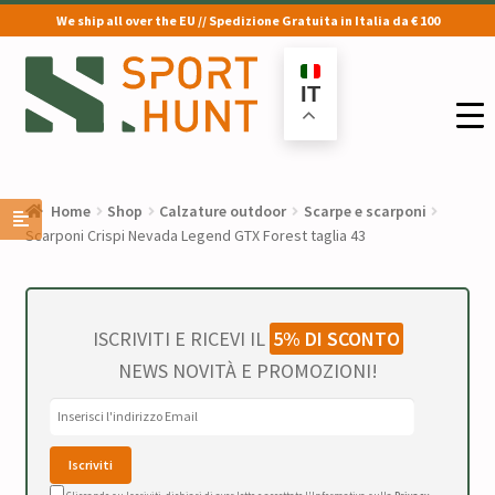
We ship all over the EU // Spedizione Gratuita in Italia da € 100
Vai
Vai
alla
al
IT
navigazione
contenuto
Home
Shop
Calzature outdoor
Scarpe e scarponi
Scarponi Crispi Nevada Legend GTX Forest taglia 43
ISCRIVITI E RICEVI IL
5% DI SCONTO
NEWS NOVITÀ E PROMOZIONI!