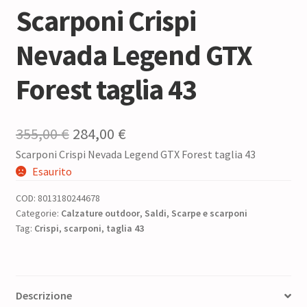
Scarponi Crispi
Nevada Legend GTX
Forest taglia 43
Il
Il
355,00
€
284,00
€
Scarponi Crispi Nevada Legend GTX Forest taglia 43
prezzo
prezzo
Esaurito
originale
attuale
COD:
8013180244678
era:
è:
Categorie:
Calzature outdoor
,
Saldi
,
Scarpe e scarponi
Tag:
Crispi
,
scarponi
355,00 €.
,
taglia 43
284,00 €.
Descrizione