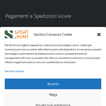
Pagamenti e Spedizioni sicure
Gestisci Consenso Cookie
Per fornire le migliori esperienze, utilizziamo tecnologie come i cookie per
memorizzare e/o accedere alle informazioni del dispositivo. Il consenso a queste
tecnologie ci permetterà di elaborare dati come il comportamento di
navigazione o ID unici su questo sito. Non acconsentire o ritirare il consenso può
influire negativamente su alcune caratteristiche e funzioni.
Gestisci servizi
Accetta
iVision Communication S.r.l.
- P.Iva 04233830407 - REA: RN
Nega
331582 Copyright 2026. Tutti i diritti riservati.
© Sport Hunt 2026
Visualizza le preferenze