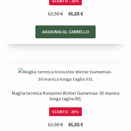
SCONTO - 25%
Il
Il
62,50
€
46,88
€
prezzo
prezzo
originale
attuale
AGGIUNGI AL CARRELLO
era:
è:
62,50 €.
46,88 €.
Maglia termica Konustex Winter Gamemax-30 manica
lunga taglia XXL
SCONTO - 25%
Il
Il
62,50
€
46,88
€