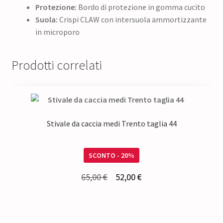
Protezione:
Bordo di protezione in gomma cucito
Suola:
Crispi CLAW con intersuola ammortizzante
in microporo
Prodotti correlati
Stivale da caccia medi Trento taglia 44
SCONTO - 20%
Il
Il
65,00
€
52,00
€
prezzo
prezzo
originale
attuale
era:
è: