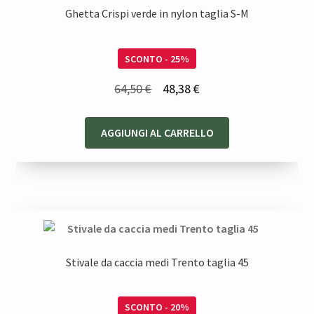
Ghetta Crispi verde in nylon taglia S-M
SCONTO - 25%
Il
Il
64,50
€
48,38
€
prezzo
prezzo
originale
attuale
AGGIUNGI AL CARRELLO
era:
è:
64,50 €.
48,38 €.
Stivale da caccia medi Trento taglia 45
SCONTO - 20%