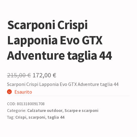
Scarponi Crispi
Lapponia Evo GTX
Adventure taglia 44
Il
Il
215,00
€
172,00
€
Scarponi Crispi Lapponia Evo GTX Adventure taglia 44
prezzo
prezzo
Esaurito
originale
attuale
COD:
8013180091708
era:
è:
Categorie:
Calzature outdoor
,
Scarpe e scarponi
Tag:
Crispi
,
scarponi
215,00 €.
,
taglia 44
172,00 €.