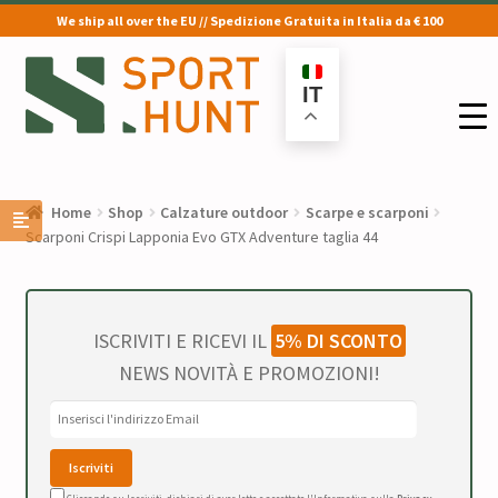
We ship all over the EU // Spedizione Gratuita in Italia da € 100
Vai
Vai
alla
al
IT
navigazione
contenuto
Home
Shop
Calzature outdoor
Scarpe e scarponi
Scarponi Crispi Lapponia Evo GTX Adventure taglia 44
ISCRIVITI E RICEVI IL
5% DI SCONTO
NEWS NOVITÀ E PROMOZIONI!