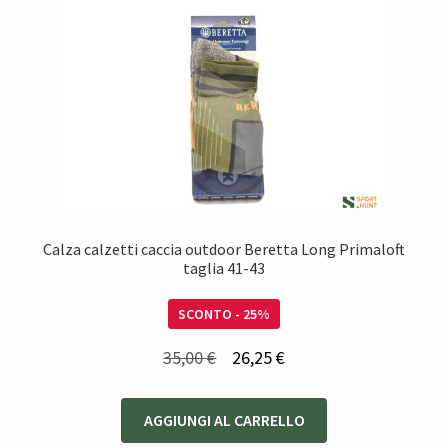
Calza calzetti caccia outdoor Beretta Long Primaloft
taglia 41-43
SCONTO - 25%
Il
Il
35,00
€
26,25
€
prezzo
prezzo
originale
attuale
AGGIUNGI AL CARRELLO
era:
è: