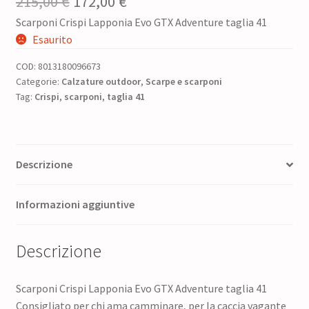
Il
Il
215,00
€
172,00
€
Scarponi Crispi Lapponia Evo GTX Adventure taglia 41
prezzo
prezzo
Esaurito
originale
attuale
COD:
8013180096673
era:
è:
Categorie:
Calzature outdoor
,
Scarpe e scarponi
Tag:
Crispi
,
scarponi
215,00 €.
,
taglia 41
172,00 €.
Descrizione
Informazioni aggiuntive
Descrizione
Scarponi Crispi Lapponia Evo GTX Adventure taglia 41
Consigliato per chi ama camminare, per la caccia vagante