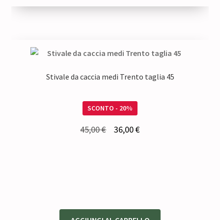
35,00 €.
26,25 €.
Stivale da caccia medi Trento taglia 45
SCONTO - 20%
Il
Il
45,00
€
36,00
€
prezzo
prezzo
originale
attuale
era:
è:
45,00 €.
36,00 €.
AGGIUNGI AL CARRELLO