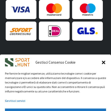
iVision Communication S.r.l.
- P.Iva 04233830407 - REA: RN
Gestisci Consenso Cookie
331582 Copyright 2026. Tutti i diritti riservati.
© Sport Hunt 2026
Per fornire le migliori esperienze, utilizziamo tecnologie come i cookie per
memorizzare e/o accedere alle informazioni del dispositivo. Il consenso a queste
tecnologie ci permetterà di elaborare dati come il comportamento di
navigazione o ID unici su questo sito. Non acconsentire o ritirare il consenso può
influire negativamente su alcune caratteristiche e funzioni.
Gestisci servizi