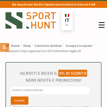
We ship all over the EU // Spedizione Gratuita in Italia da € 100
Vai
Vai
alla
al
IT
navigazione
contenuto
Home
Shop
Calzature outdoor
Scarpe e scarponi
Scarponi Crispi Lapponia Evo GTX Adventure taglia 41
ISCRIVITI E RICEVI IL
5% DI SCONTO
NEWS NOVITÀ E PROMOZIONI!