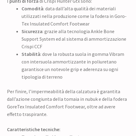
I
punti di forza
di Crispi Hunter Gtx sono:
Comodità
: data dall’alta qualità dei materiali
utilizzati nella produzione come la fodera in Goro-
Tex Insulated Comfort Footwear
Sicurezza
: grazie alla tecnologia Ankle Bone
Support System ed al sistema di ammortizzazione
Crispi CCF
Stabilità
: dove la robusta suola in gomma Vibram
con intersuola ammortizzante in poliuretano
garantisce un notevole grip e aderenza su ogni
tipologia di terreno
Per finire, l’impermeabilità della calzatura è garantita
dall’azione congiunta della tomaia in nubuk e della fodera
GoreTex Insulated Comfort Footwear, oltre ad avere
effetto traspirante.
Caratteristiche tecniche: