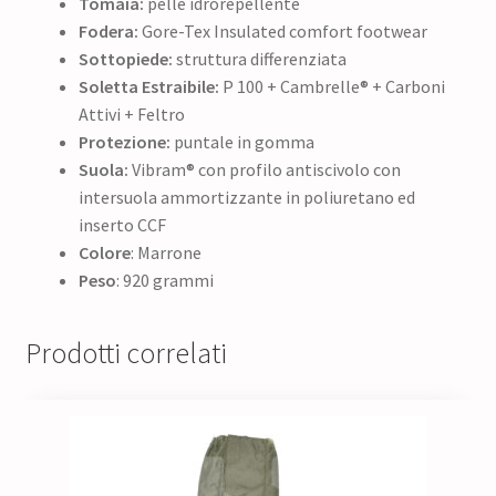
Tomaia:
pelle idrorepellente
Fodera:
Gore-Tex Insulated comfort footwear
Sottopiede:
struttura differenziata
Soletta Estraibile:
P 100 + Cambrelle® + Carboni
Attivi + Feltro
Protezione:
puntale in gomma
Suola:
Vibram® con profilo antiscivolo con
intersuola ammortizzante in poliuretano ed
inserto CCF
Colore
: Marrone
Peso
: 920 grammi
Prodotti correlati