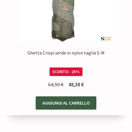
Ghetta Crispi verde in nylon taglia S-M
SCONTO - 25%
Il
Il
64,50
€
48,38
€
prezzo
prezzo
originale
attuale
AGGIUNGI AL CARRELLO
era:
è:
64,50 €.
48,38 €.