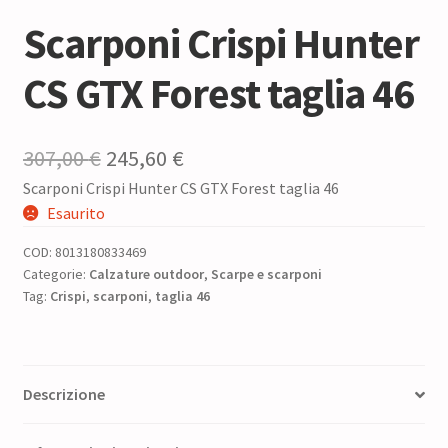
Scarponi Crispi Hunter
CS GTX Forest taglia 46
Il
Il
307,00
€
245,60
€
Scarponi Crispi Hunter CS GTX Forest taglia 46
prezzo
prezzo
Esaurito
originale
attuale
COD:
8013180833469
era:
è:
Categorie:
Calzature outdoor
,
Scarpe e scarponi
Tag:
Crispi
,
scarponi
307,00 €.
,
taglia 46
245,60 €.
Descrizione