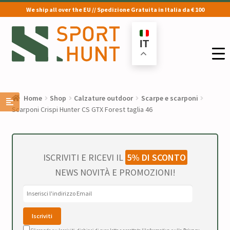
We ship all over the EU // Spedizione Gratuita in Italia da € 100
Vai
Vai
alla
al
IT
navigazione
contenuto
Home
Shop
Calzature outdoor
Scarpe e scarponi
Scarponi Crispi Hunter CS GTX Forest taglia 46
ISCRIVITI E RICEVI IL
5% DI SCONTO
NEWS NOVITÀ E PROMOZIONI!