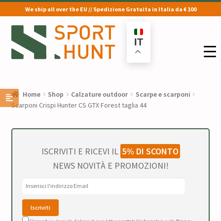
We ship all over the EU // Spedizione Gratuita in Italia da € 100
Vai
Vai
alla
al
IT
navigazione
contenuto
Home
Shop
Calzature outdoor
Scarpe e scarponi
Scarponi Crispi Hunter CS GTX Forest taglia 44
ISCRIVITI E RICEVI IL
5% DI SCONTO
NEWS NOVITÀ E PROMOZIONI!