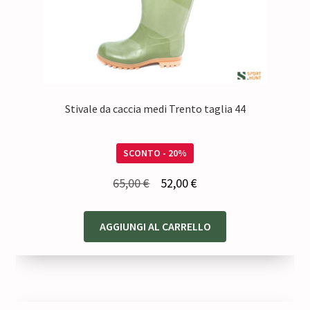
Stivale da caccia medi Trento taglia 44
SCONTO - 20%
Il
Il
65,00
€
52,00
€
prezzo
prezzo
originale
attuale
AGGIUNGI AL CARRELLO
era:
è:
65,00 €.
52,00 €.