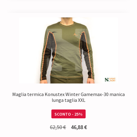
Maglia termica Konustex Winter Gamemax-30 manica
lunga taglia XXL
SCONTO - 25%
Il
Il
62,50
€
46,88
€
prezzo
prezzo