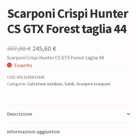
Scarponi Crispi Hunter
CS GTX Forest taglia 44
Il
Il
307,00
€
245,60
€
Scarponi Crispi Hunter CS GTX Forest taglia 44
prezzo
prezzo
Esaurito
originale
attuale
COD:
8013180833445
era:
è:
Categorie:
Calzature outdoor
,
Saldi
,
Scarpe e scarponi
307,00 €.
245,60 €.
Descrizione
Informazioni aggiuntive