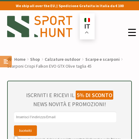
We ship all over the EU // Spedizione Gratuita in Italia da € 100
Vai
Vai
alla
al
IT
navigazione
contenuto
Home
Shop
Calzature outdoor
Scarpe e scarponi
Scarponi Crispi Falkon EVO GTX Olive taglia 45
ISCRIVITI E RICEVI IL
5% DI SCONTO
NEWS NOVITÀ E PROMOZIONI!