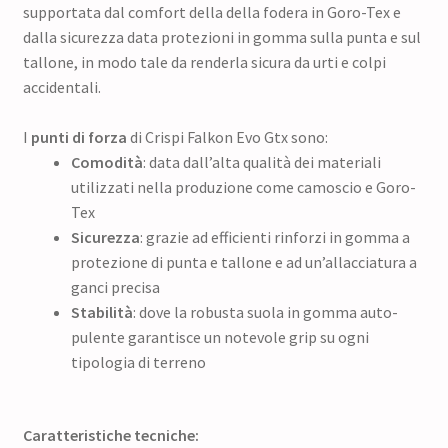
supportata dal comfort della della fodera in Goro-Tex e
dalla sicurezza data protezioni in gomma sulla punta e sul
tallone, in modo tale da renderla sicura da urti e colpi
accidentali.
I
punti di forza
di Crispi Falkon Evo Gtx sono:
Comodità
: data dall’alta qualità dei materiali
utilizzati nella produzione come camoscio e Goro-
Tex
Sicurezza
: grazie ad efficienti rinforzi in gomma a
protezione di punta e tallone e ad un’allacciatura a
ganci precisa
Stabilità
: dove la robusta suola in gomma auto-
pulente garantisce un notevole grip su ogni
tipologia di terreno
Caratteristiche tecniche: