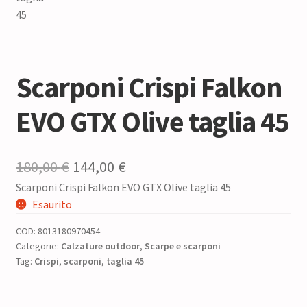
Scarponi Crispi Falkon
EVO GTX Olive taglia 45
Il
Il
180,00
€
144,00
€
Scarponi Crispi Falkon EVO GTX Olive taglia 45
prezzo
prezzo
Esaurito
originale
attuale
COD:
8013180970454
era:
è:
Categorie:
Calzature outdoor
,
Scarpe e scarponi
Tag:
Crispi
,
scarponi
180,00 €.
,
taglia 45
144,00 €.