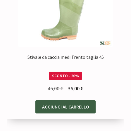
Stivale da caccia medi Trento taglia 45
SCONTO - 20%
Il
Il
45,00
€
36,00
€
prezzo
prezzo
originale
attuale
AGGIUNGI AL CARRELLO
era:
è:
45,00 €.
36,00 €.