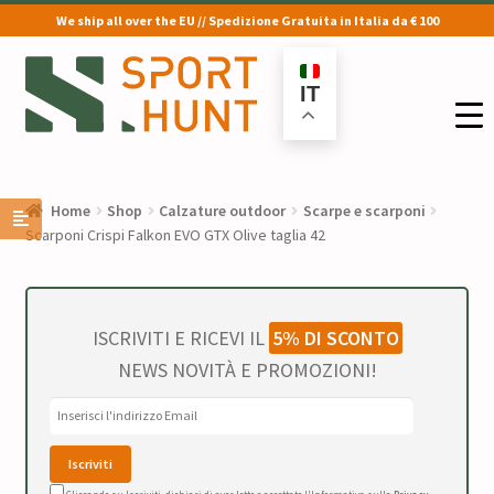
We ship all over the EU // Spedizione Gratuita in Italia da € 100
Vai
Vai
alla
al
IT
navigazione
contenuto
Home
Shop
Calzature outdoor
Scarpe e scarponi
Scarponi Crispi Falkon EVO GTX Olive taglia 42
ISCRIVITI E RICEVI IL
5% DI SCONTO
NEWS NOVITÀ E PROMOZIONI!