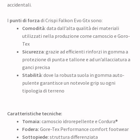
accidentali.
I
punti di forza
di Crispi Falkon Evo Gtx sono:
Comodità
: data dall’alta qualità dei materiali
utilizzati nella produzione come camoscio e Goro-
Tex
Sicurezza
: grazie ad efficienti rinforzi in gomma a
protezione di punta e tallone e ad un’allacciatura a
ganci precisa
Stabilità
: dove la robusta suola in gomma auto-
pulente garantisce un notevole grip su ogni
tipologia di terreno
Caratteristiche tecniche:
Tomaia:
camoscio idrorepellente e Cordura®
Fodera:
Gore-Tex Performance comfort footwear
Sottopiede:
struttura differenziata