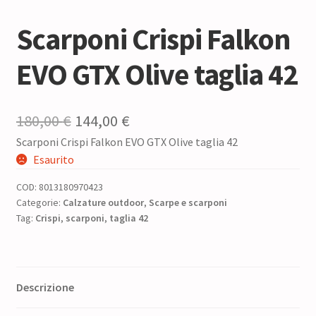
Scarponi Crispi Falkon
EVO GTX Olive taglia 42
Il
Il
180,00
€
144,00
€
Scarponi Crispi Falkon EVO GTX Olive taglia 42
prezzo
prezzo
Esaurito
originale
attuale
COD:
8013180970423
era:
è:
Categorie:
Calzature outdoor
,
Scarpe e scarponi
Tag:
Crispi
,
scarponi
180,00 €.
,
taglia 42
144,00 €.
Descrizione