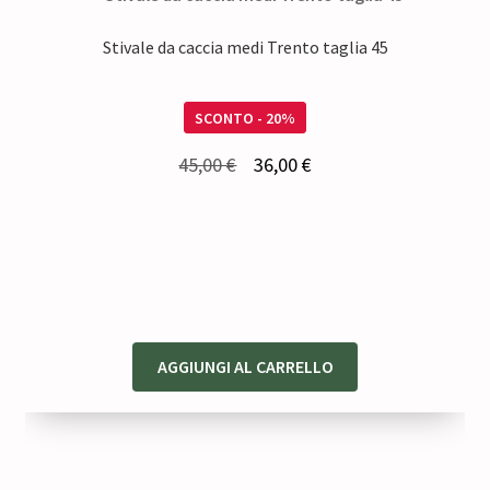
Stivale da caccia medi Trento taglia 45
SCONTO - 20%
Il
Il
45,00
€
36,00
€
prezzo
prezzo
originale
attuale
era:
è:
45,00 €.
36,00 €.
AGGIUNGI AL CARRELLO