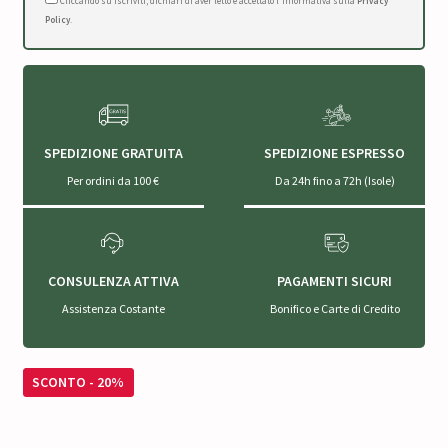
Cliccando su Iscriviti, dichiari di aver letto e accettato l'Informativa sulla
Privacy
Policy
.
SPEDIZIONE GRATUITA
SPEDIZIONE ESPRESSO
Per ordini da 100 €
Da 24h fino a 72h (Isole)
CONSULENZA ATTIVA
PAGAMENTI SICURI
Assistenza Costante
Bonifico e Carte di Credito
SCONTO - 20%