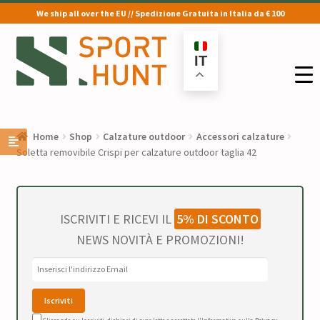
We ship all over the EU // Spedizione Gratuita in Italia da € 100
Vai
Vai
alla
al
IT
navigazione
contenuto
Home
Shop
Calzature outdoor
Accessori calzature
Soletta removibile Crispi per calzature outdoor taglia 42
ISCRIVITI E RICEVI IL
5% DI SCONTO
NEWS NOVITÀ E PROMOZIONI!