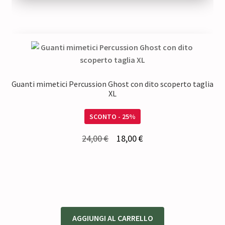
10,00 €.
7,50 €.
Guanti mimetici Percussion Ghost con dito scoperto taglia
XL
SCONTO - 25%
Il
Il
24,00
€
18,00
€
prezzo
prezzo
originale
attuale
era:
è:
24,00 €.
18,00 €.
AGGIUNGI AL CARRELLO