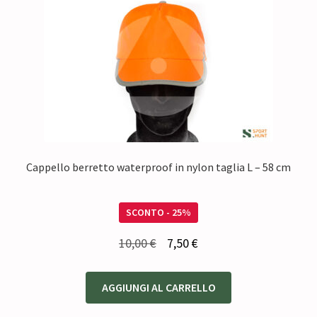
Cappello berretto waterproof in nylon taglia L – 58 cm
SCONTO - 25%
Il
Il
10,00
€
7,50
€
prezzo
prezzo
originale
attuale
AGGIUNGI AL CARRELLO
era:
è: