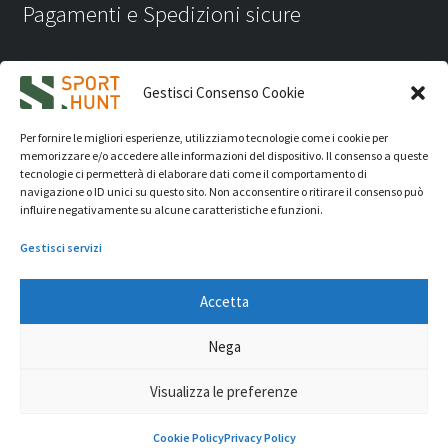
Pagamenti e Spedizioni sicure
Gestisci Consenso Cookie
Per fornire le migliori esperienze, utilizziamo tecnologie come i cookie per
memorizzare e/o accedere alle informazioni del dispositivo. Il consenso a queste
tecnologie ci permetterà di elaborare dati come il comportamento di
navigazione o ID unici su questo sito. Non acconsentire o ritirare il consenso può
influire negativamente su alcune caratteristiche e funzioni.
Gestisci servizi
Accetta
iVision Communication S.r.l.
- P.Iva 04233830407 - REA: RN
Nega
331582 Copyright 2026. Tutti i diritti riservati.
© Sport Hunt 2026
Visualizza le preferenze
0
Cookie Policy
Privacy Policy