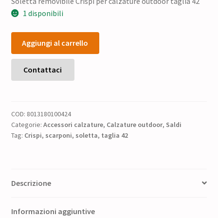
Soletta removibile Crispi per calzature outdoor taglia 42
1 disponibili
Soletta
Aggiungi al carrello
removibile
Crispi
per
Contattaci
calzature
outdoor
taglia
COD:
8013180100424
42
Categorie:
Accessori calzature
,
Calzature outdoor
,
Saldi
quantità
Tag:
Crispi
,
scarponi
,
soletta
,
taglia 42
Descrizione
Informazioni aggiuntive