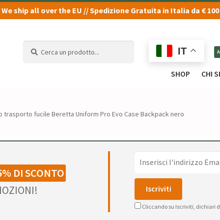
We ship all over the EU // Spedizione Gratuita in Italia da € 100
Cerca
Cerca
IT
un
un
prodotto...
prodotto...
SHOP
CHI 
o trasporto fucile Beretta Uniform Pro Evo Case Backpack nero
5% DI SCONTO
OZIONI!
Cliccando su Iscriviti, dichiari 