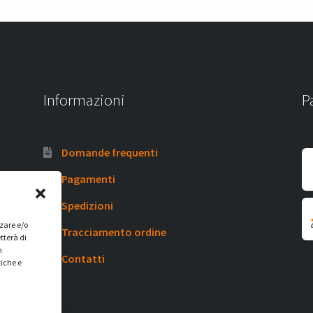
Informazioni
P
Domande frequenti
Pagamenti
Spedizioni
zzare e/o
Tracciamento ordine
tterà di
n
Contatti
tiche e