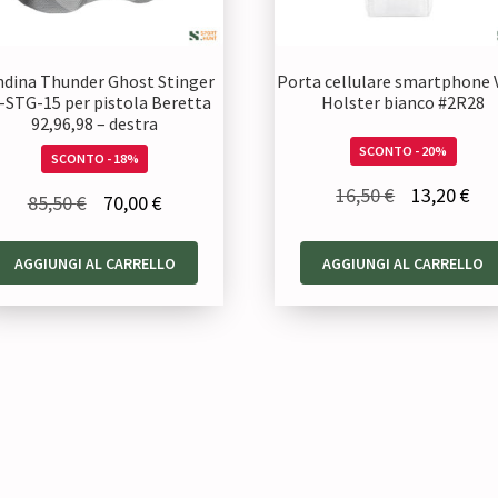
dina Thunder Ghost Stinger
Porta cellulare smartphone 
-STG-15 per pistola Beretta
Holster bianco #2R28
92,96,98 – destra
SCONTO - 20%
SCONTO - 18%
Il
Il
16,50
€
13,20
€
Il
Il
85,50
€
70,00
€
prezzo
pre
prezzo
prezzo
originale
att
AGGIUNGI AL CARRELLO
AGGIUNGI AL CARRELLO
originale
attuale
era:
è:
era:
è:
16,50 €.
13,
85,50 €.
70,00 €.