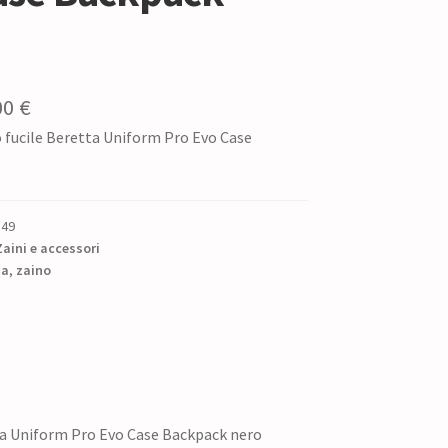
Il
00
€
 fucile Beretta Uniform Pro Evo Case
zzo
prezzo
ginale
attuale
è:
849
0 €.
68,00 €.
Zaini e accessori
sa
,
zaino
ta Uniform Pro Evo Case Backpack nero