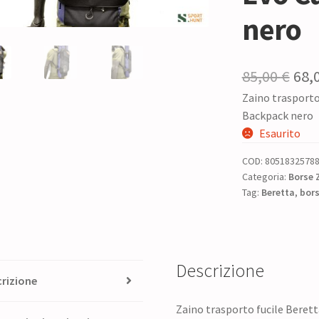
nero
Il
85,00
€
68,
Zaino trasporto
pre
Backpack nero
ori
Esaurito
era:
COD:
8051832578
85,0
Categoria:
Borse 
Tag:
Beretta
,
bor
Descrizione
rizione
Zaino trasporto fucile Beret