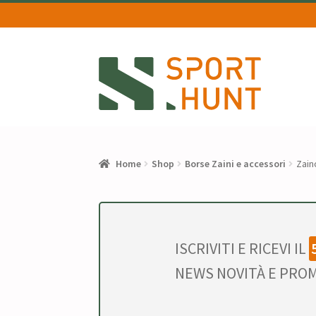
Vai
Vai
alla
al
navigazione
contenuto
Home
Shop
Borse Zaini e accessori
Zain
ISCRIVITI E RICEVI IL
NEWS NOVITÀ E PROM