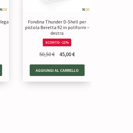
Vega
Fondina Thunder D-Shell per
pistola Beretta 92 in poliform –
destra
SCONTO - 11%
Il
Il
50,50
€
45,00
€
zzo
prezzo
prezzo
uale
AGGIUNGI AL CARRELLO
originale
attuale
era:
è:
20 €.
50,50 €.
45,00 €.