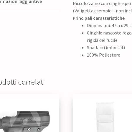
rmazioni aggiuntive
Piccolo zaino con cinghie per i
(Valigetta esempio – non inc
Principali caratteristiche
:
Dimensioni: 47 h x 29 l
Cinghie nascoste regol
rigida del fucile
Spallacci imbottiti
100% Poliestere
dotti correlati