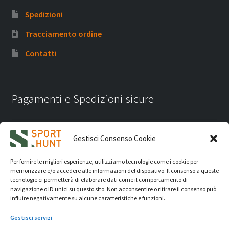
Spedizioni
Tracciamento ordine
Contatti
Pagamenti e Spedizioni sicure
Gestisci Consenso Cookie
Per fornire le migliori esperienze, utilizziamo tecnologie come i cookie per
memorizzare e/o accedere alle informazioni del dispositivo. Il consenso a queste
tecnologie ci permetterà di elaborare dati come il comportamento di
navigazione o ID unici su questo sito. Non acconsentire o ritirare il consenso può
influire negativamente su alcune caratteristiche e funzioni.
Gestisci servizi