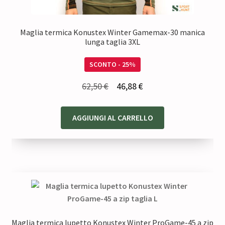
Maglia termica Konustex Winter Gamemax-30 manica
lunga taglia 3XL
SCONTO - 25%
Il
Il
62,50
€
46,88
€
prezzo
prezzo
originale
attuale
AGGIUNGI AL CARRELLO
era:
è:
62,50 €.
46,88 €.
Maglia termica lupetto Konustex Winter ProGame-45 a zip