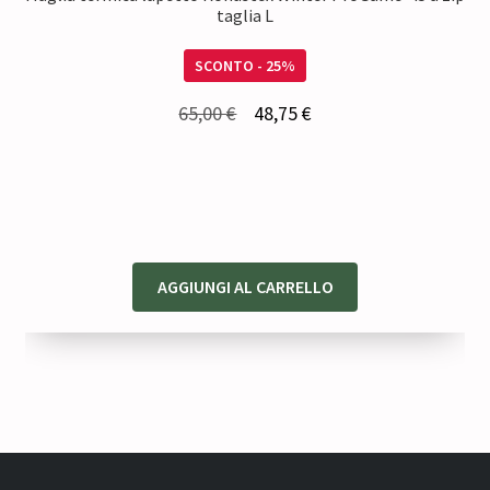
taglia L
SCONTO - 25%
Il
Il
65,00
€
48,75
€
prezzo
prezzo
originale
attuale
era:
è:
65,00 €.
48,75 €.
AGGIUNGI AL CARRELLO