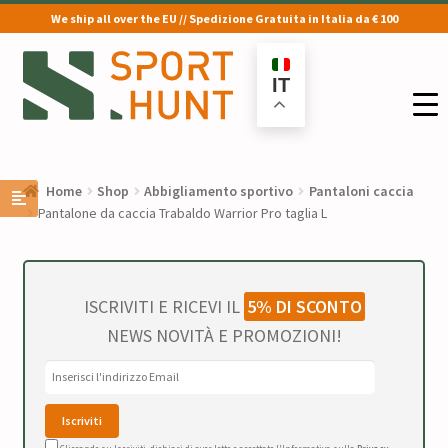
We ship all over the EU // Spedizione Gratuita in Italia da € 100
Vai
Vai
alla
al
IT
navigazione
contenuto
Home
Shop
Abbigliamento sportivo
Pantaloni caccia
Pantalone da caccia Trabaldo Warrior Pro taglia L
ISCRIVITI E RICEVI IL
5% DI SCONTO
NEWS NOVITÀ E PROMOZIONI!