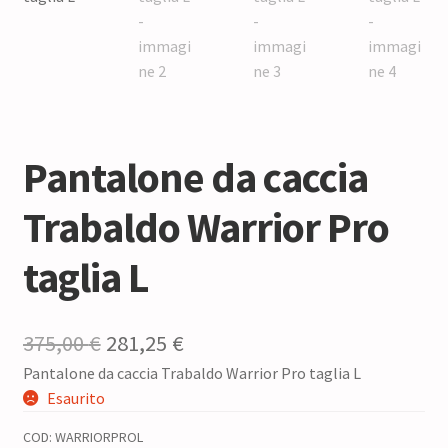
Pantalone da caccia
Trabaldo Warrior Pro
taglia L
Il
Il
375,00
€
281,25
€
Pantalone da caccia Trabaldo Warrior Pro taglia L
prezzo
prezzo
Esaurito
originale
attuale
COD:
WARRIORPROL