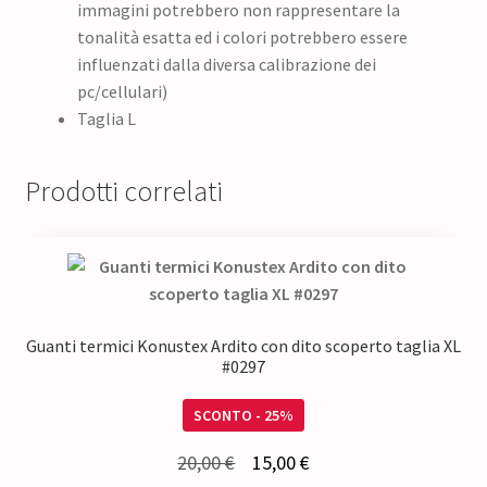
immagini potrebbero non rappresentare la
tonalità esatta ed i colori potrebbero essere
influenzati dalla diversa calibrazione dei
pc/cellulari)
Taglia L
Prodotti correlati
Guanti termici Konustex Ardito con dito scoperto taglia XL
#0297
SCONTO - 25%
Il
Il
20,00
€
15,00
€