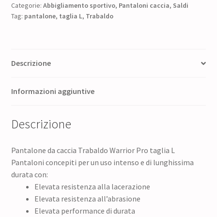
era:
è:
Categorie:
Abbigliamento sportivo
,
Pantaloni caccia
,
Saldi
Tag:
pantalone
375,00 €.
,
taglia L
,
Trabaldo
281,25 €.
Descrizione
Informazioni aggiuntive
Descrizione
Pantalone da caccia Trabaldo Warrior Pro taglia L
Pantaloni concepiti per un uso intenso e di lunghissima
durata con:
Elevata resistenza alla lacerazione
Elevata resistenza all’abrasione
Elevata performance di durata