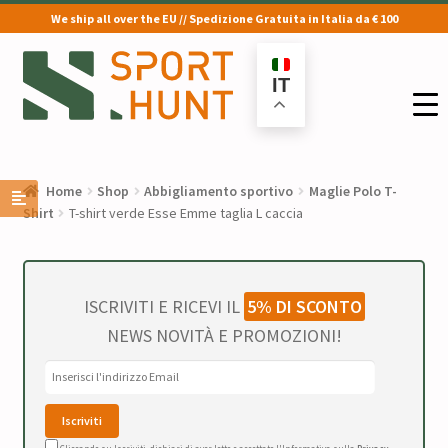
We ship all over the EU // Spedizione Gratuita in Italia da € 100
Vai
Vai
alla
al
IT
navigazione
contenuto
Home
Shop
Abbigliamento sportivo
Maglie Polo T-
Shirt
T-shirt verde Esse Emme taglia L caccia
ISCRIVITI E RICEVI IL
5% DI SCONTO
NEWS NOVITÀ E PROMOZIONI!