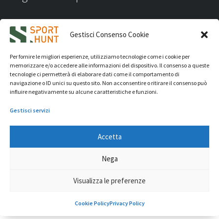
Gestisci Consenso Cookie
Per fornire le migliori esperienze, utilizziamo tecnologie come i cookie per
memorizzare e/o accedere alle informazioni del dispositivo. Il consenso a queste
tecnologie ci permetterà di elaborare dati come il comportamento di
navigazione o ID unici su questo sito. Non acconsentire o ritirare il consenso può
influire negativamente su alcune caratteristiche e funzioni.
Gestisci servizi
Accetta
iVision Communication S.r.l.
- P.Iva 04233830407 - REA: RN
Nega
331582 Copyright 2026. Tutti i diritti riservati.
© Sport Hunt 2026
Visualizza le preferenze
0
Cookie Policy
Privacy Policy
Cerca
Cerca