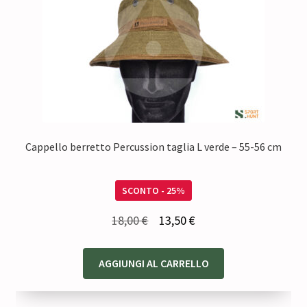
Cappello berretto Percussion taglia L verde – 55-56 cm
SCONTO - 25%
Il
Il
18,00
€
13,50
€
prezzo
prezzo
originale
attuale
AGGIUNGI AL CARRELLO
era:
è:
18,00 €.
13,50 €.