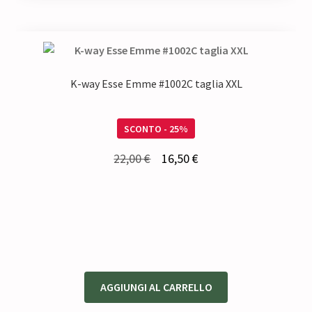
K-way Esse Emme #1002C taglia XXL
SCONTO - 25%
Il
Il
22,00
€
16,50
€
prezzo
prezzo
originale
attuale
era:
è:
22,00 €.
16,50 €.
AGGIUNGI AL CARRELLO