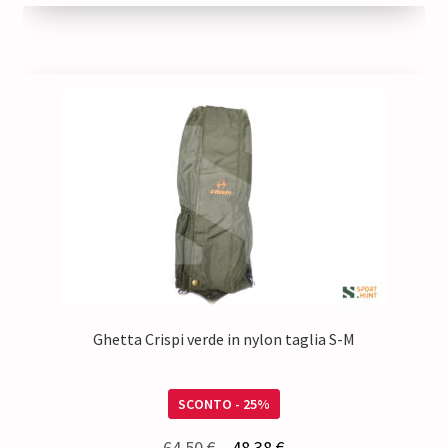
Ghetta Crispi verde in nylon taglia S-M
SCONTO - 25%
Il
Il
64,50
€
48,38
€