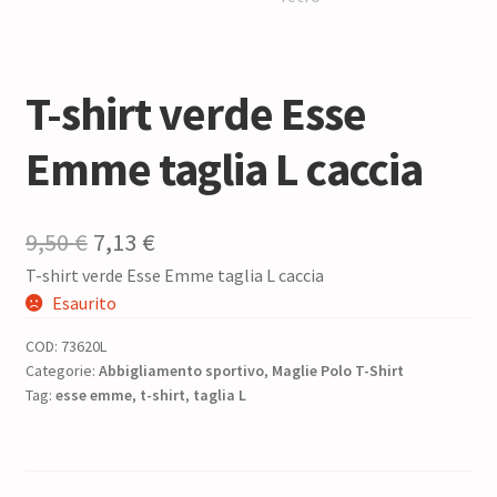
T-shirt verde Esse
Emme taglia L caccia
Il
Il
9,50
€
7,13
€
T-shirt verde Esse Emme taglia L caccia
prezzo
prezzo
Esaurito
originale
attuale
COD:
73620L
era:
è:
Categorie:
Abbigliamento sportivo
,
Maglie Polo T-Shirt
Tag:
esse emme
9,50 €.
,
t-shirt
7,13 €.
,
taglia L