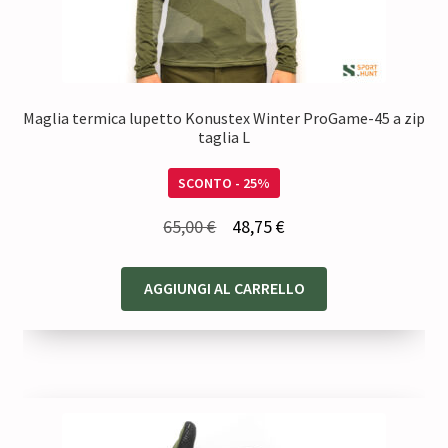
Maglia termica lupetto Konustex Winter ProGame-45 a zip
taglia L
SCONTO - 25%
Il
Il
65,00
€
48,75
€
prezzo
prezzo
originale
attuale
AGGIUNGI AL CARRELLO
era:
è:
65,00 €.
48,75 €.