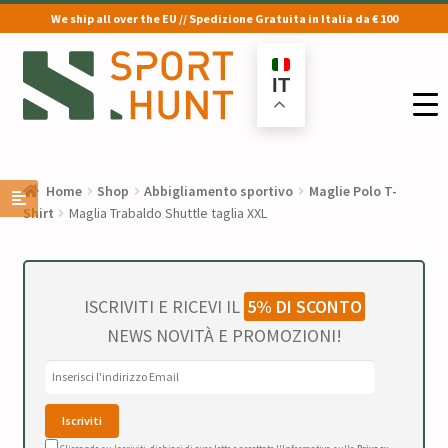
We ship all over the EU // Spedizione Gratuita in Italia da € 100
Vai
Vai
alla
al
IT
navigazione
contenuto
Home
Shop
Abbigliamento sportivo
Maglie Polo T-
Shirt
Maglia Trabaldo Shuttle taglia XXL
ISCRIVITI E RICEVI IL
5% DI SCONTO
NEWS NOVITÀ E PROMOZIONI!