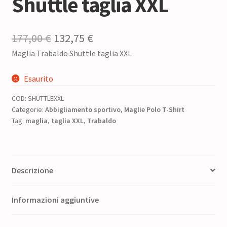
Shuttle taglia XXL
Il
Il
177,00
€
132,75
€
Maglia Trabaldo Shuttle taglia XXL
prezzo
prezzo
originale
attuale
Esaurito
era:
è:
COD:
SHUTTLEXXL
177,00 €.
132,75 €.
Categorie:
Abbigliamento sportivo
,
Maglie Polo T-Shirt
Tag:
maglia
,
taglia XXL
,
Trabaldo
Descrizione
Informazioni aggiuntive