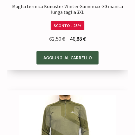
Maglia termica Konustex Winter Gamemax-30 manica
lunga taglia 3XL
SCONTO - 25%
Il
Il
62,50
€
46,88
€
prezzo
prezzo
originale
attuale
AGGIUNGI AL CARRELLO
era:
è:
62,50 €.
46,88 €.