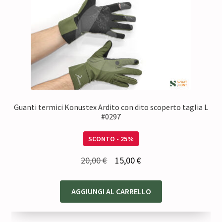
Guanti termici Konustex Ardito con dito scoperto taglia L
#0297
SCONTO - 25%
Il
Il
20,00
€
15,00
€
prezzo
prezzo
originale
attuale
AGGIUNGI AL CARRELLO
era:
è:
20,00 €.
15,00 €.