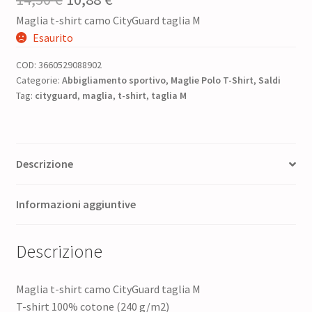
Maglia t-shirt camo CityGuard taglia M
prezzo
prezzo
Esaurito
originale
attuale
COD:
3660529088902
era:
è:
Categorie:
Abbigliamento sportivo
,
Maglie Polo T-Shirt
,
Saldi
Tag:
cityguard
14,50 €.
,
maglia
10,88 €.
,
t-shirt
,
taglia M
Descrizione
Informazioni aggiuntive
Descrizione
Maglia t-shirt camo CityGuard taglia M
T-shirt 100% cotone (240 g/m2)