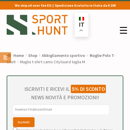
We ship all over the EU // Spedizione Gratuita in Italia da € 100
Vai
Vai
alla
al
IT
navigazione
contenuto
Home
Shop
Abbigliamento sportivo
Maglie Polo T-
Shirt
Maglia t-shirt camo CityGuard taglia M
ISCRIVITI E RICEVI IL
5% DI SCONTO
NEWS NOVITÀ E PROMOZIONI!