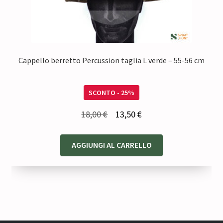
Cappello berretto Percussion taglia L verde – 55-56 cm
SCONTO - 25%
Il
Il
18,00
€
13,50
€
prezzo
prezzo
originale
attuale
AGGIUNGI AL CARRELLO
era:
è:
18,00 €.
13,50 €.