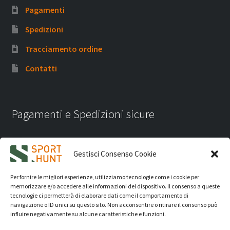
Pagamenti
Spedizioni
Tracciamento ordine
Contatti
Pagamenti e Spedizioni sicure
Gestisci Consenso Cookie
Per fornire le migliori esperienze, utilizziamo tecnologie come i cookie per
memorizzare e/o accedere alle informazioni del dispositivo. Il consenso a queste
tecnologie ci permetterà di elaborare dati come il comportamento di
navigazione o ID unici su questo sito. Non acconsentire o ritirare il consenso può
influire negativamente su alcune caratteristiche e funzioni.