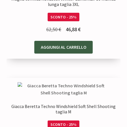
lunga taglia 3XL
SCONTO - 25%
Il
Il
62,50
€
46,88
€
prezzo
prezzo
originale
attuale
AGGIUNGI AL CARRELLO
era:
è:
62,50 €.
46,88 €.
Giacca Beretta Techno Windshield Soft Shell Shooting
taglia M
SCONTO - 25%