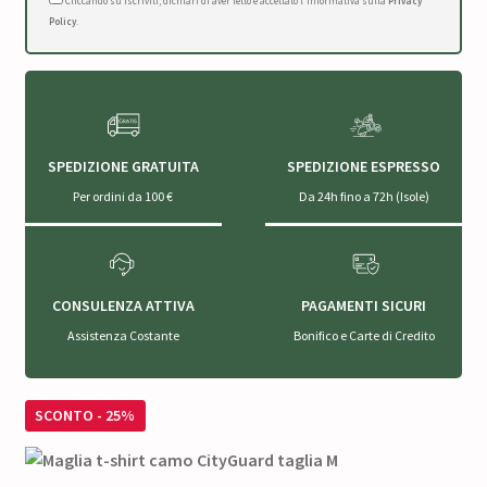
Cliccando su Iscriviti, dichiari di aver letto e accettato l'Informativa sulla
Privacy
Policy
.
SPEDIZIONE GRATUITA
SPEDIZIONE ESPRESSO
Per ordini da 100 €
Da 24h fino a 72h (Isole)
CONSULENZA ATTIVA
PAGAMENTI SICURI
Assistenza Costante
Bonifico e Carte di Credito
SCONTO - 25%