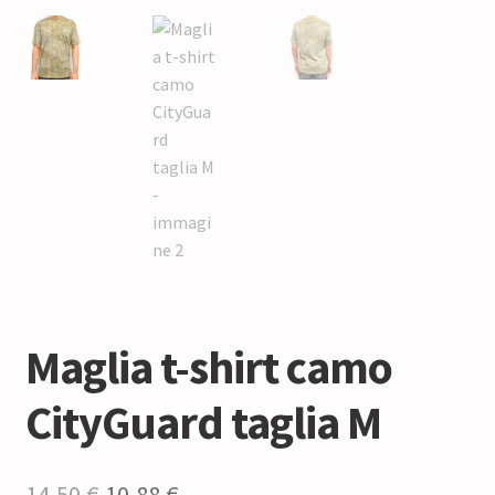
Maglia t-shirt camo
CityGuard taglia M
Il
Il
14,50
€
10,88
€