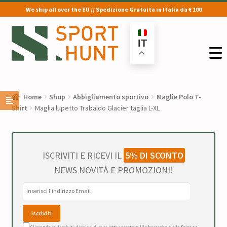
We ship all over the EU // Spedizione Gratuita in Italia da € 100
Vai
Vai
alla
al
IT
navigazione
contenuto
Home
Shop
Abbigliamento sportivo
Maglie Polo T-
Shirt
Maglia lupetto Trabaldo Glacier taglia L-XL
ISCRIVITI E RICEVI IL
5% DI SCONTO
NEWS NOVITÀ E PROMOZIONI!