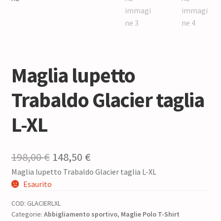
Maglia lupetto
Trabaldo Glacier taglia
L-XL
Il
Il
198,00
€
148,50
€
Maglia lupetto Trabaldo Glacier taglia L-XL
prezzo
prezzo
Esaurito
originale
attuale
COD:
GLACIERLXL
era:
è:
Categorie:
Abbigliamento sportivo
,
Maglie Polo T-Shirt