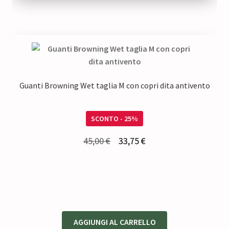
10,00 €.
7,50 €.
Guanti Browning Wet taglia M con copri dita antivento
SCONTO - 25%
Il
Il
45,00
€
33,75
€
prezzo
prezzo
originale
attuale
era:
è:
45,00 €.
33,75 €.
AGGIUNGI AL CARRELLO