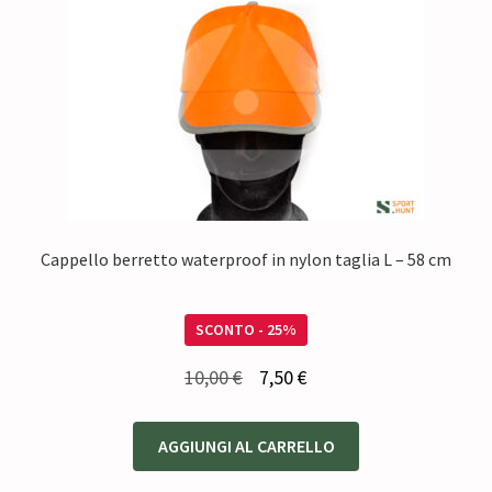
Cappello berretto waterproof in nylon taglia L – 58 cm
SCONTO - 25%
Il
Il
10,00
€
7,50
€
prezzo
prezzo
originale
attuale
AGGIUNGI AL CARRELLO
era:
è: