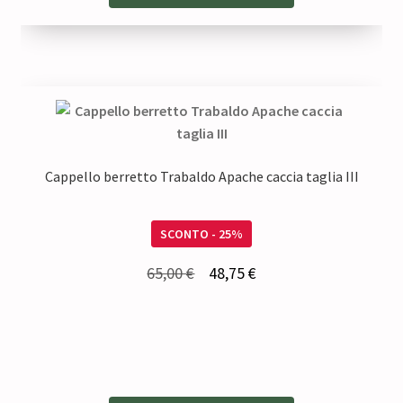
Cappello berretto Trabaldo Apache caccia taglia III
SCONTO - 25%
Il
Il
65,00
€
48,75
€
prezzo
prezzo
originale
attuale
era:
è:
65,00 €.
48,75 €.