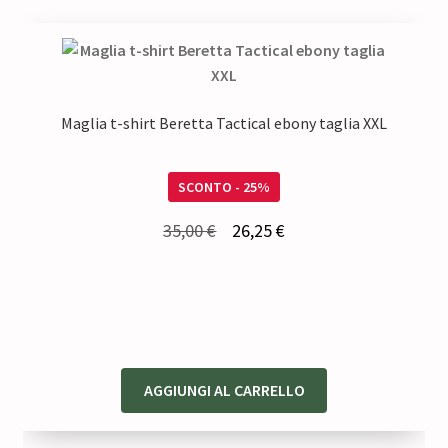
Maglia t-shirt Beretta Tactical ebony taglia XXL
SCONTO - 25%
Il
Il
35,00
€
26,25
€
prezzo
prezzo
originale
attuale
era:
è:
35,00 €.
26,25 €.
AGGIUNGI AL CARRELLO