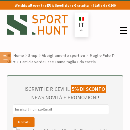
We ship all over the EU // Spedizione Gratuita in Italia da € 100
Vai
Vai
alla
al
IT
navigazione
contenuto
Home
Shop
Abbigliamento sportivo
Maglie Polo T-
Shirt
Camicia verde Esse Emme taglia L da caccia
ISCRIVITI E RICEVI IL
5% DI SCONTO
NEWS NOVITÀ E PROMOZIONI!