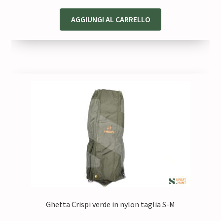
prezzo
prezzo
originale
attuale
AGGIUNGI AL CARRELLO
era:
è:
35,00 €.
26,25 €.
Ghetta Crispi verde in nylon taglia S-M