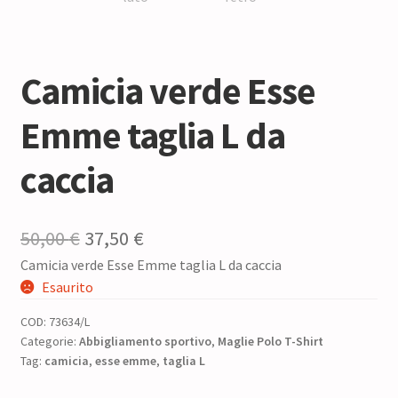
Camicia verde Esse
Emme taglia L da
caccia
Il
Il
50,00
€
37,50
€
Camicia verde Esse Emme taglia L da caccia
prezzo
prezzo
Esaurito
originale
attuale
COD:
73634/L
era:
è:
Categorie:
Abbigliamento sportivo
,
Maglie Polo T-Shirt
Tag:
camicia
50,00 €.
,
esse emme
37,50 €.
,
taglia L