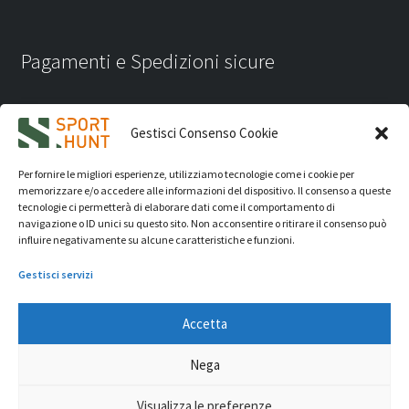
Pagamenti e Spedizioni sicure
Gestisci Consenso Cookie
Per fornire le migliori esperienze, utilizziamo tecnologie come i cookie per
memorizzare e/o accedere alle informazioni del dispositivo. Il consenso a queste
tecnologie ci permetterà di elaborare dati come il comportamento di
navigazione o ID unici su questo sito. Non acconsentire o ritirare il consenso può
influire negativamente su alcune caratteristiche e funzioni.
Gestisci servizi
Accetta
iVision Communication S.r.l.
- P.Iva 04233830407 - REA: RN
Nega
331582 Copyright 2026. Tutti i diritti riservati.
© Sport Hunt 2026
Visualizza le preferenze