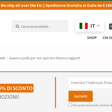
We ship all over the EU // Spedizione Gratuita in Italia da € 100
Cerca
Cerca
IT
un
un
prodotto...
prodotto...
SHOP
CHI 
nti
Guanti in pelle per tiro sportivo Riserva taglia M
5% DI SCONTO
OZIONI!
Cliccando su Iscriviti, dichiari 