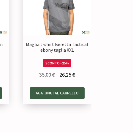
on
Maglia t-shirt Beretta Tactical
ebony taglia XXL
SCONTO - 25%
Il
Il
35,00
€
26,25
€
zzo
prezzo
prezzo
uale
originale
attuale
AGGIUNGI AL CARRELLO
era:
è:
38 €.
35,00 €.
26,25 €.