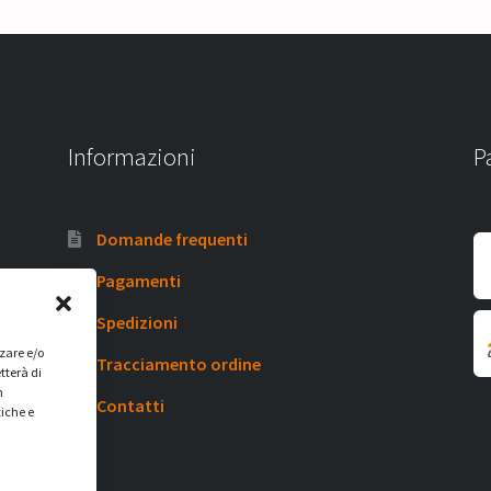
Informazioni
P
Domande frequenti
Pagamenti
Spedizioni
zzare e/o
Tracciamento ordine
tterà di
n
Contatti
tiche e