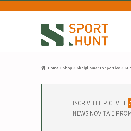
Vai
Vai
alla
al
navigazione
contenuto
Home
Shop
Abbigliamento sportivo
Gua
ISCRIVITI E RICEVI IL
NEWS NOVITÀ E PROM