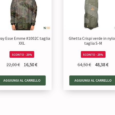
ay Esse Emme #1002C taglia
Ghetta Crispi verde in nyl
XXL
taglia S-M
SCONTO - 25%
SCONTO - 25%
Il
Il
Il
Il
22,00
€
16,50
€
64,50
€
48,38
€
prezzo
prezzo
prezzo
pre
originale
attuale
originale
att
AGGIUNGI AL CARRELLO
AGGIUNGI AL CARRELLO
era:
è:
era:
è:
22,00 €.
16,50 €.
64,50 €.
48,