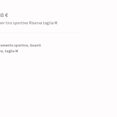
Il
38
€
per tiro sportivo Riserva taglia M
zzo
prezzo
ginale
attuale
è:
iamento sportivo
,
Guanti
0 €.
va
,
taglia M
54,38 €.