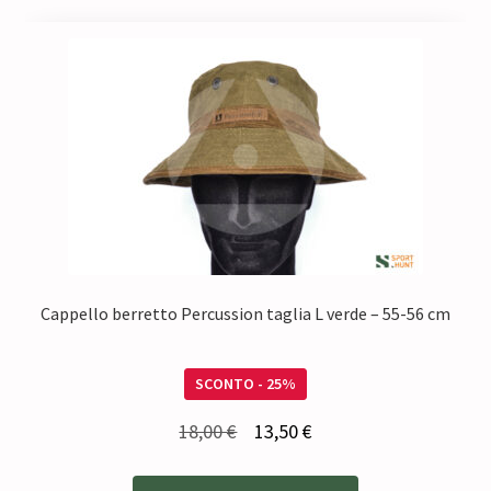
Cappello berretto Percussion taglia L verde – 55-56 cm
SCONTO - 25%
Il
Il
18,00
€
13,50
€
prezzo
prezzo