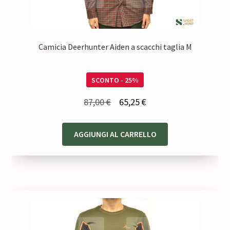
Camicia Deerhunter Aiden a scacchi taglia M
SCONTO - 25%
Il
Il
87,00
€
65,25
€
prezzo
prezzo
originale
attuale
AGGIUNGI AL CARRELLO
era:
è:
87,00 €.
65,25 €.