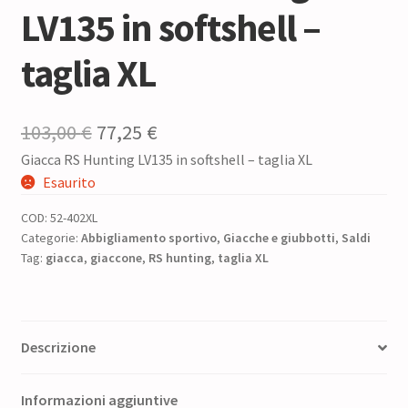
LV135 in softshell –
taglia XL
Il
Il
103,00
€
77,25
€
Giacca RS Hunting LV135 in softshell – taglia XL
prezzo
prezzo
Esaurito
originale
attuale
COD:
52-402XL
era:
è:
Categorie:
Abbigliamento sportivo
,
Giacche e giubbotti
,
Saldi
Tag:
giacca
,
giaccone
103,00 €.
,
RS hunting
77,25 €.
,
taglia XL
Descrizione
Informazioni aggiuntive