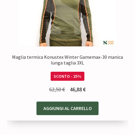
Maglia termica Konustex Winter Gamemax-30 manica
lunga taglia 3XL
SCONTO - 25%
Il
Il
62,50
€
46,88
€
prezzo
prezzo
originale
attuale
AGGIUNGI AL CARRELLO
era:
è:
62,50 €.
46,88 €.