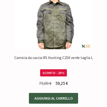
Camicia da caccia RS Hunting C250 verde taglia L
SCONTO - 25%
Il
Il
79,00
€
59,25
€
prezzo
prezzo
originale
attuale
AGGIUNGI AL CARRELLO
era:
è: