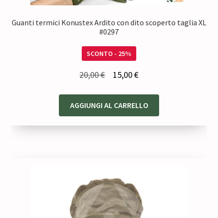
Guanti termici Konustex Ardito con dito scoperto taglia XL
#0297
SCONTO - 25%
Il
Il
20,00
€
15,00
€
prezzo
prezzo
originale
attuale
AGGIUNGI AL CARRELLO
era:
è:
20,00 €.
15,00 €.