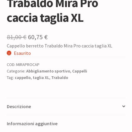
Trabaldo Mira Pro
caccia taglia XL
Il
Il
81,00
€
60,75
€
Cappello berretto Trabaldo Mira Pro caccia taglia XL
prezzo
prezzo
Esaurito
originale
attuale
COD:
MIRAPROCAP
era:
è:
Categorie:
Abbigliamento sportivo
,
Cappelli
Tag:
cappello
81,00 €.
,
taglia XL
60,75 €.
,
Trabaldo
Descrizione
Informazioni aggiuntive