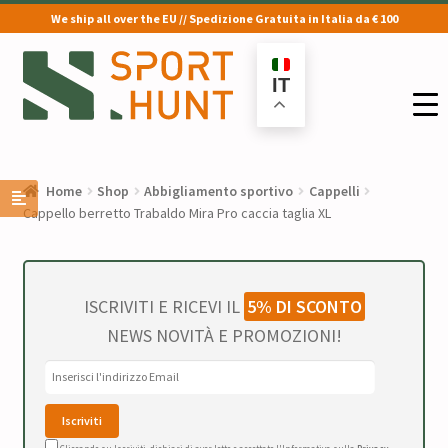
We ship all over the EU // Spedizione Gratuita in Italia da € 100
Vai
Vai
alla
al
IT
navigazione
contenuto
Home
Shop
Abbigliamento sportivo
Cappelli
Cappello berretto Trabaldo Mira Pro caccia taglia XL
ISCRIVITI E RICEVI IL
5% DI SCONTO
NEWS NOVITÀ E PROMOZIONI!