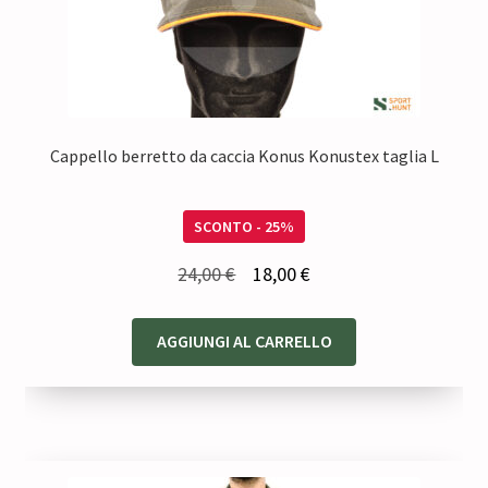
Cappello berretto da caccia Konus Konustex taglia L
SCONTO - 25%
Il
Il
24,00
€
18,00
€
prezzo
prezzo
originale
attuale
AGGIUNGI AL CARRELLO
era:
è:
24,00 €.
18,00 €.