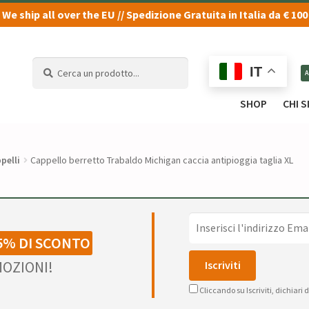
We ship all over the EU // Spedizione Gratuita in Italia da € 100
Cerca
Cerca
IT
un
un
prodotto...
prodotto...
SHOP
CHI 
pelli
Cappello berretto Trabaldo Michigan caccia antipioggia taglia XL
5% DI SCONTO
OZIONI!
Cliccando su Iscriviti, dichiari 