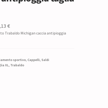
Il
,13
€
to Trabaldo Michigan caccia antipioggia
ezzo
prezzo
iginale
attuale
:
è:
9,50 €.
82,13 €.
iamento sportivo
,
Cappelli
,
Saldi
lia XL
,
Trabaldo