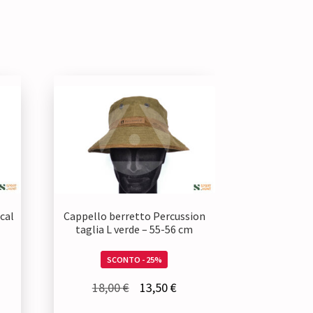
cal
Cappello berretto Percussion
taglia L verde – 55-56 cm
SCONTO - 25%
Il
Il
18,00
€
13,50
€
zzo
prezzo
prezzo