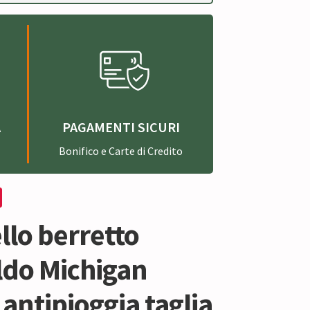
A
PAGAMENTI SICURI
Bonifico e Carte di Credito
llo berretto
ldo Michigan
 antipioggia taglia