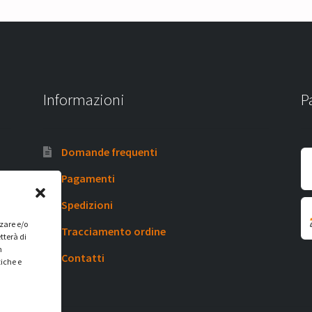
Informazioni
P
Domande frequenti
Pagamenti
Spedizioni
zzare e/o
Tracciamento ordine
tterà di
n
Contatti
tiche e