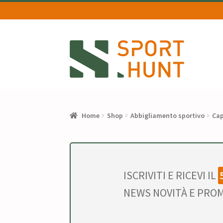
Vai
Vai
alla
al
navigazione
contenuto
Home
Shop
Abbigliamento sportivo
Cap
ISCRIVITI E RICEVI IL
NEWS NOVITÀ E PROM