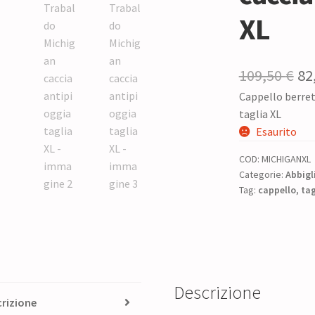
XL
Il
109,50
€
82
Cappello berret
pr
taglia XL
or
Esaurito
era
COD:
MICHIGANXL
10
Categorie:
Abbigl
Tag:
cappello
,
tag
Descrizione
rizione