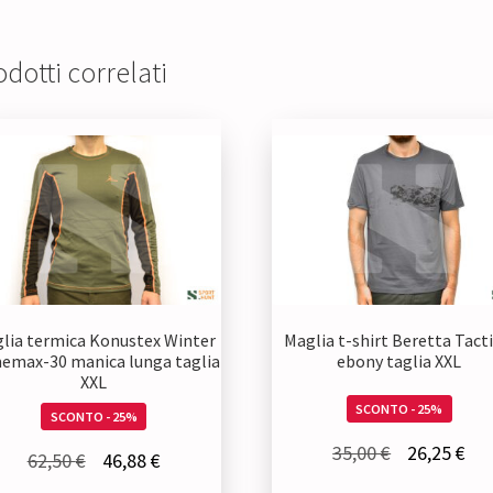
dotti correlati
lia termica Konustex Winter
Maglia t-shirt Beretta Tacti
emax-30 manica lunga taglia
ebony taglia XXL
XXL
SCONTO - 25%
SCONTO - 25%
Il
Il
35,00
€
26,25
€
Il
Il
62,50
€
46,88
€
prezzo
pre
prezzo
prezzo