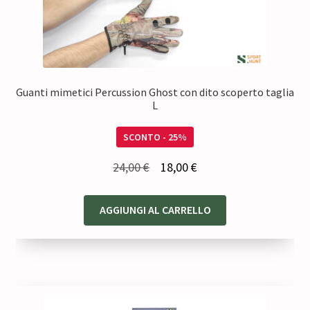
Guanti mimetici Percussion Ghost con dito scoperto taglia
L
SCONTO - 25%
Il
Il
24,00
€
18,00
€
prezzo
prezzo
originale
attuale
AGGIUNGI AL CARRELLO
era:
è:
24,00 €.
18,00 €.