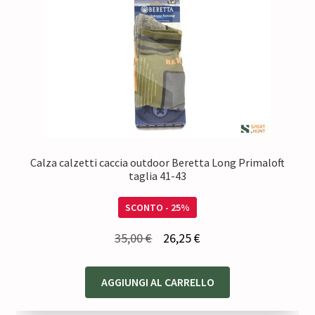
Calza calzetti caccia outdoor Beretta Long Primaloft
taglia 41-43
SCONTO - 25%
Il
Il
35,00
€
26,25
€
prezzo
prezzo
originale
attuale
AGGIUNGI AL CARRELLO
era:
è: