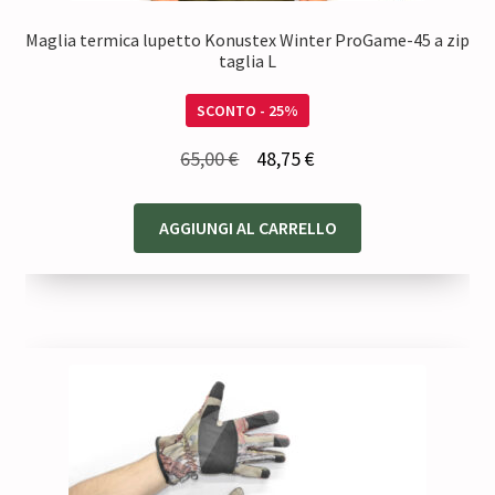
Maglia termica lupetto Konustex Winter ProGame-45 a zip
taglia L
SCONTO - 25%
Il
Il
65,00
€
48,75
€
prezzo
prezzo
originale
attuale
AGGIUNGI AL CARRELLO
era:
è:
65,00 €.
48,75 €.