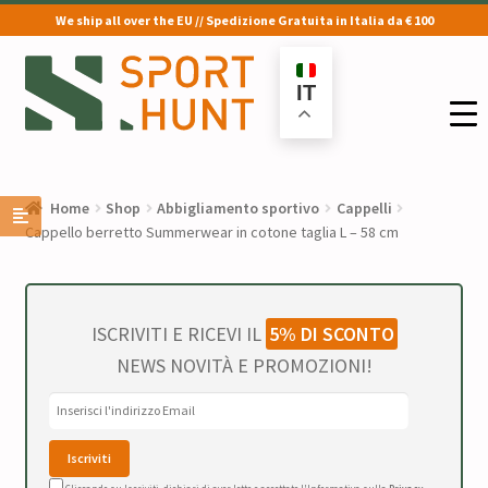
We ship all over the EU // Spedizione Gratuita in Italia da € 100
Vai
Vai
alla
al
IT
navigazione
contenuto
Home
Shop
Abbigliamento sportivo
Cappelli
Cappello berretto Summerwear in cotone taglia L – 58 cm
ISCRIVITI E RICEVI IL
5% DI SCONTO
NEWS NOVITÀ E PROMOZIONI!