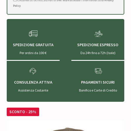
Cliccando su Iscriviti, dichiari di aver letto e accettato l'Informativa sulla
Privacy
Policy
.
SPEDIZIONE GRATUITA
SPEDIZIONE ESPRESSO
Per ordini da 100 €
Da 24h fino a 72h (Isole)
CONSULENZA ATTIVA
PAGAMENTI SICURI
Assistenza Costante
Bonifico e Carte di Credito
SCONTO - 25%