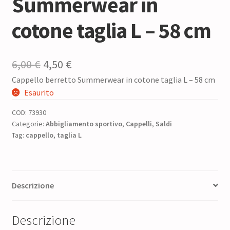
Summerwear in
cotone taglia L – 58 cm
Il
Il
6,00
€
4,50
€
Cappello berretto Summerwear in cotone taglia L – 58 cm
prezzo
prezzo
Esaurito
originale
attuale
COD:
73930
era:
è:
Categorie:
Abbigliamento sportivo
,
Cappelli
,
Saldi
Tag:
cappello
6,00 €.
,
taglia L
4,50 €.
Descrizione
Descrizione