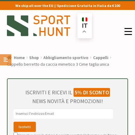
We ship all over the EU // Spedizione Gratuita in Italia da € 100
Vai
Vai
alla
al
IT
navigazione
contenuto
Home
Shop
Abbigliamento sportivo
Cappelli
Cappello berretto da caccia mimetico 3 Cime taglia unica
ISCRIVITI E RICEVI IL
5% DI SCONTO
NEWS NOVITÀ E PROMOZIONI!