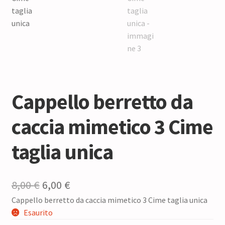
Cappello berretto da
caccia mimetico 3 Cime
taglia unica
Il
Il
8,00
€
6,00
€
Cappello berretto da caccia mimetico 3 Cime taglia unica
prezzo
prezzo
Esaurito
originale
attuale