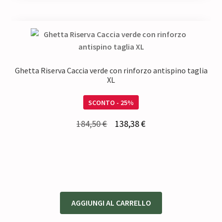
Ghetta Riserva Caccia verde con rinforzo antispino taglia
XL
SCONTO - 25%
Il
Il
184,50
€
138,38
€
prezzo
prezzo
originale
attuale
era:
è:
184,50 €.
138,38 €.
AGGIUNGI AL CARRELLO