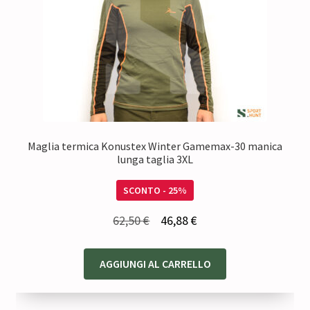
Maglia termica Konustex Winter Gamemax-30 manica
lunga taglia 3XL
SCONTO - 25%
Il
Il
62,50
€
46,88
€
prezzo
prezzo
originale
attuale
AGGIUNGI AL CARRELLO
era:
è:
62,50 €.
46,88 €.