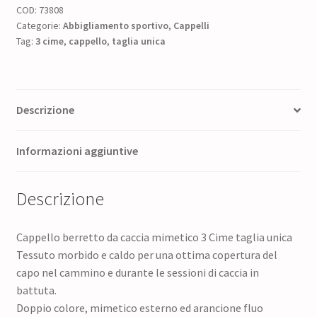
COD:
73808
era:
è:
Categorie:
Abbigliamento sportivo
,
Cappelli
Tag:
3 cime
8,00 €.
,
cappello
6,00 €.
,
taglia unica
Descrizione
Informazioni aggiuntive
Descrizione
Cappello berretto da caccia mimetico 3 Cime taglia unica
Tessuto morbido e caldo per una ottima copertura del
capo nel cammino e durante le sessioni di caccia in
battuta.
Doppio colore, mimetico esterno ed arancione fluo