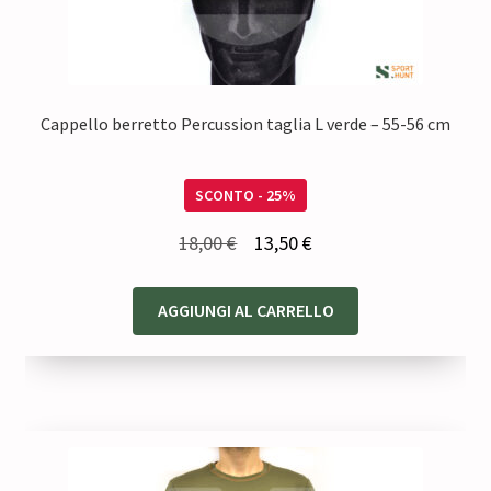
Cappello berretto Percussion taglia L verde – 55-56 cm
SCONTO - 25%
Il
Il
18,00
€
13,50
€
prezzo
prezzo
originale
attuale
AGGIUNGI AL CARRELLO
era:
è:
18,00 €.
13,50 €.